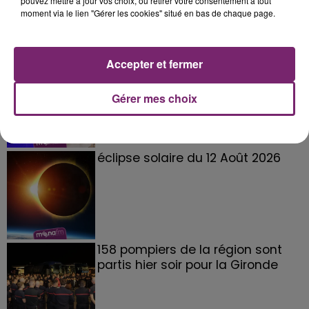
pouvez mettre à jour vos choix, ou retirer votre consentement à tout
moment via le lien "Gérer les cookies" situé en bas de chaque page.
Accepter et fermer
La Bulle - Guinguette éphémère
de Frelinghien !
Gérer mes choix
éclipse solaire du 12 Août 2026
158 pompiers de la région sont
partis hier soir pour la Gironde