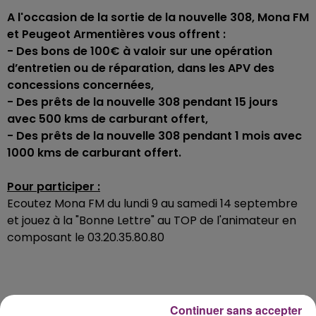
A l'occasion de la sortie de la nouvelle 308, Mona FM
et Peugeot Armentières vous offrent :
- Des bons de 100€ à valoir sur une opération
d’entretien ou de réparation, dans les APV des
concessions concernées,
- Des prêts de la nouvelle 308 pendant 15 jours
avec 500 kms de carburant offert,
- Des prêts de la nouvelle 308 pendant 1 mois avec
1000 kms de carburant offert.
Pour participer :
Ecoutez Mona FM du lundi 9 au samedi 14 septembre
et jouez à la "Bonne Lettre" au TOP de l'animateur en
composant le 03.20.35.80.80
Continuer sans accepter