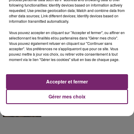
La Bulle - Guinguette éphémère
following functionalities: Identify devices based on information actively
de Frelinghien !
requested; Use precise geolocation data; Match and combine data from
other data sources; Link different devices; Identify devices based on
information transmitted automatically.
Vous pouvez accepter en cliquant sur "Accepter et fermer", ou affiner en
sélectionnant les finalités et/ou partenaires dans "Gérer mes choix".
éclipse solaire du 12 Août 2026
Vous pouvez également refuser en cliquant sur "Continuer sans
accepter". Vos préférences ne s'appliqueront que pour ce site. Vous
pouvez mettre à jour vos choix, ou retirer votre consentement à tout
moment via le lien "Gérer les cookies" situé en bas de chaque page.
Accepter et fermer
158 pompiers de la région sont
partis hier soir pour la Gironde
Gérer mes choix