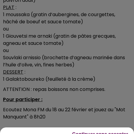
poivron doux)
PLAT
:
1 moussaka (gratin d’aubergines, de courgettes,
hâché de boeuf et sauce tomate)
ou
1 Giouvetsi me arnaki (gratin de pâtes grecques,
agneau et sauce tomate)
ou
Souvlaki arnissio (brochette d’agneau marinée dans
l’huile d’olive, vin, fines herbes)
DESSERT
:
1 Galaktoboureko (feuilleté à la crème)
ATTENTION : repas boissons non comprises.
Pour participer :
Ecoutez Mona FM du 18 au 22 février et jouez au "Mot
Manquant" à 8h20
Continuer sans accepter