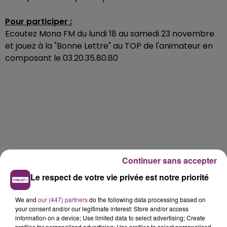
Pour participer :
Ecoutez Mona FM du lundi 18 au samedi 23 novembre
et jouez à la "Bonne Lettre" au TOP de l'animateur en
composant le 03.20.35.80.80
Continuer sans accepter
Le respect de votre vie privée est notre priorité
We and
our (447) partners
do the following data processing based on
your consent and/or our legitimate interest: Store and/or access
information on a device; Use limited data to select advertising; Create
profiles for personalised advertising; Use profiles to select personalised