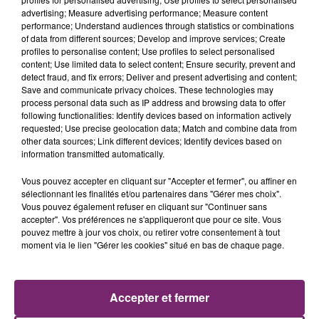
advertising; Measure advertising performance; Measure content
performance; Understand audiences through statistics or combinations
of data from different sources; Develop and improve services; Create
profiles to personalise content; Use profiles to select personalised
content; Use limited data to select content; Ensure security, prevent and
detect fraud, and fix errors; Deliver and present advertising and content;
Save and communicate privacy choices. These technologies may
process personal data such as IP address and browsing data to offer
following functionalities: Identify devices based on information actively
requested; Use precise geolocation data; Match and combine data from
other data sources; Link different devices; Identify devices based on
information transmitted automatically.
Vous pouvez accepter en cliquant sur "Accepter et fermer", ou affiner en
sélectionnant les finalités et/ou partenaires dans "Gérer mes choix".
Vous pouvez également refuser en cliquant sur "Continuer sans
La Bulle - Guinguette éphémère
accepter". Vos préférences ne s'appliqueront que pour ce site. Vous
de Frelinghien !
pouvez mettre à jour vos choix, ou retirer votre consentement à tout
moment via le lien "Gérer les cookies" situé en bas de chaque page.
Accepter et fermer
éclipse solaire du 12 Août 2026