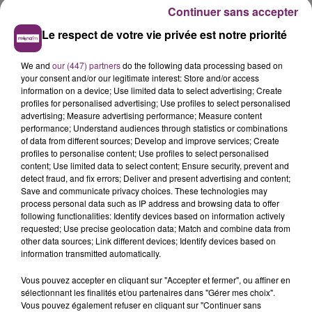
étudiée, sans un générique sans faille. Si le peloton
Continuer sans accepter
bâtit l’histoire, les anonymes la perpétuent. La part
d’humanité revient à ces gens ordinaires,
Le respect de votre vie privée est notre priorité
organisateurs, suiveurs, soigneurs, techniciens,
We and
our (447) partners
do the following data processing based on
chauffeurs… qui donnent de la chair à l’instantané
your consent and/or our legitimate interest: Store and/or access
sublime. Ce sont les générations de spectateurs
information on a device; Use limited data to select advertising; Create
agglutinés au bord des routes surchauffées de juillet
profiles for personalised advertising; Use profiles to select personalised
advertising; Measure advertising performance; Measure content
qui transforment la sueur héroïque en élixir de
performance; Understand audiences through statistics or combinations
jouvence. Et c’est la France, rayonnante dans sa
of data from different sources; Develop and improve services; Create
diversité, tantôt mamelonnée, tantôt escarpée,
profiles to personalise content; Use profiles to select personalised
content; Use limited data to select content; Ensure security, prevent and
tantôt méandreuse qui la magnifie dans une fresque
detect fraud, and fix errors; Deliver and present advertising and content;
sans fin.
Save and communicate privacy choices. These technologies may
process personal data such as IP address and browsing data to offer
following functionalities: Identify devices based on information actively
Pour participer :
requested; Use precise geolocation data; Match and combine data from
Ecoutez Mona FM du lundi 7 au Vendredi 11 juillet et
other data sources; Link different devices; Identify devices based on
jouez à "Faites tourner c'est gagné" au TOP de
information transmitted automatically.
l'animateur en composant le 03.20.35.80.80
Vous pouvez accepter en cliquant sur "Accepter et fermer", ou affiner en
sélectionnant les finalités et/ou partenaires dans "Gérer mes choix".
Vous pouvez également refuser en cliquant sur "Continuer sans