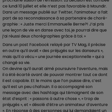
prochaine saison de l’émis­sion. La déci­sion est tombée
ce lundi 10 juillet et elle n’est pas favo­rable à Moun­dir.
Dans un message publié sur Twit­ter, l’ani­ma­teur a fait
part de sa recon­nais­sance à sa parte­naire de choré­
gra­phie : « Juste merci Emma­nuelle Berne?! J’ai pris
une leçon de vie en danse avec toi, je pour­rai dire que
j’ai réussi deux choré­gra­phies grâce à toi. »
Dans un post Face­book relayé par TV Mag, il précise
en outre qu’il avait « des préju­gés sur les danseurs »,
mais qu’il a vécu « une jour­née excep­tion­nelle » qui a
changé sa vie.
On devine qu’il aurait aimé pour­suivre l’aven­ture, mais
il a été écarté avant de pouvoir montrer tout ce dont
il est capable. Et le moins que l’on puisse dire, c’est
qu’il est un peu chafouin. Il a accom­pa­gné son
message avec des hash­tags qui témoignent de son
état d’es­prit : « passons à autre chose », « trop de
préju­gés », et « désolé d’être un anima­teur d’aven­ture
». En réponse à des personnes qui lui deman­daient un