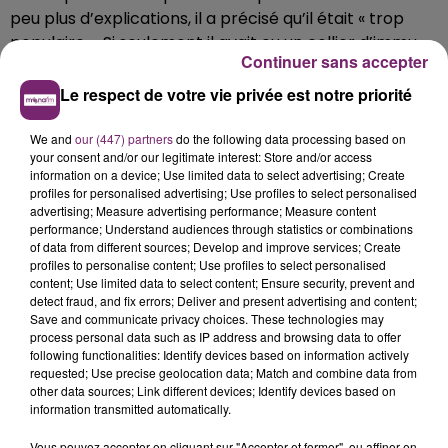
peu plus d’ex­pli­ca­tions, il a précisé qu’il était « trop
popu­laire ». Si seule­ment il avait eu un collier d’im­mu­
Continuer sans accepter
ni­té…
Le respect de votre vie privée est notre priorité
We and
our (447) partners
do the following data processing based on
your consent and/or our legitimate interest: Store and/or access
information on a device; Use limited data to select advertising; Create
profiles for personalised advertising; Use profiles to select personalised
advertising; Measure advertising performance; Measure content
performance; Understand audiences through statistics or combinations
of data from different sources; Develop and improve services; Create
profiles to personalise content; Use profiles to select personalised
content; Use limited data to select content; Ensure security, prevent and
detect fraud, and fix errors; Deliver and present advertising and content;
Save and communicate privacy choices. These technologies may
process personal data such as IP address and browsing data to offer
following functionalities: Identify devices based on information actively
requested; Use precise geolocation data; Match and combine data from
other data sources; Link different devices; Identify devices based on
information transmitted automatically.
Vous pouvez accepter en cliquant sur "Accepter et fermer", ou affiner en