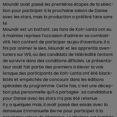
Moun­dir avait passé les premières étapes de la sélec­
tion pour parti­ci­per à la prochaine saison de Danse
avec les stars, mais la produc­tion a préféré faire sans
lui.
Moun­dir est un battant. Les fans de Koh-Lanta ont eu
à maintes reprises l’oc­ca­sion d’ad­mi­rer sa comba­ti­
vité. Non content de parti­ci­per au jeu d’aven­ture, il a
fini par animer le sien, Moun­dir et les appren­tis aven­
tu­riers sur W9, où des candi­dats de télé­réa­lité tentent
de survivre dans des condi­tions diffi­ciles. Le présen­ta­
teur avait fait partie des premiers à élever la voix
lorsque des parti­ci­pants de Koh-Lanta ont été black­
lis­tés et empê­chés de concou­rir dans les éditions
spéciales du programme. Cette fois, c’est une décep­
tion plus person­nelle qu’il a parta­gée : sa candi­da­ture
pour Danse avec les stars n’a pas été rete­nue.
Il y a quelques mois, il avait passé des essais avec la
danseuse Emma­nuelle Berne pour parti­ci­per à la