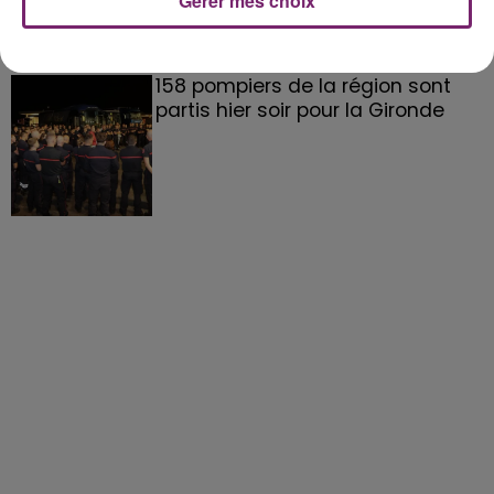
Gérer mes choix
158 pompiers de la région sont
partis hier soir pour la Gironde