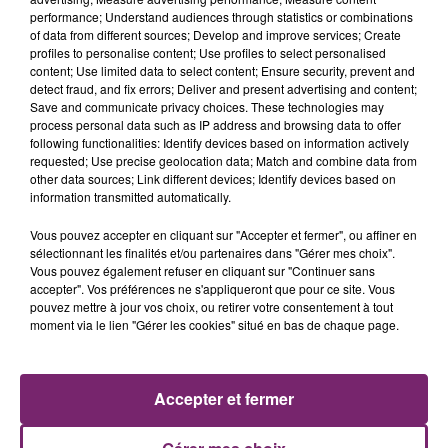
performance; Understand audiences through statistics or combinations
of data from different sources; Develop and improve services; Create
profiles to personalise content; Use profiles to select personalised
content; Use limited data to select content; Ensure security, prevent and
detect fraud, and fix errors; Deliver and present advertising and content;
Save and communicate privacy choices. These technologies may
process personal data such as IP address and browsing data to offer
following functionalities: Identify devices based on information actively
requested; Use precise geolocation data; Match and combine data from
other data sources; Link different devices; Identify devices based on
information transmitted automatically.
Vous pouvez accepter en cliquant sur "Accepter et fermer", ou affiner en
sélectionnant les finalités et/ou partenaires dans "Gérer mes choix".
La Bulle - Guinguette éphémère
Vous pouvez également refuser en cliquant sur "Continuer sans
de Frelinghien !
accepter". Vos préférences ne s'appliqueront que pour ce site. Vous
pouvez mettre à jour vos choix, ou retirer votre consentement à tout
moment via le lien "Gérer les cookies" situé en bas de chaque page.
éclipse solaire du 12 Août 2026
Accepter et fermer