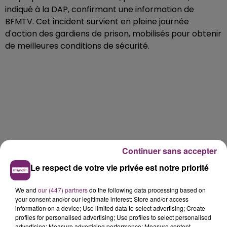
indiqué à la DAP, confirmant une information de
BFMTV. Cet incident survient en pleine journée
d'action des gardiens de prison, mobilisés pour obtenir
de meilleures conditions de sécurité.
Continuer sans accepter
Le respect de votre vie privée est notre priorité
We and
our (447) partners
do the following data processing based on
your consent and/or our legitimate interest: Store and/or access
information on a device; Use limited data to select advertising; Create
profiles for personalised advertising; Use profiles to select personalised
advertising; Measure advertising performance; Measure content