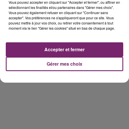
Vous pouvez accepter en cliquant sur "Accepter et fermer", ou affiner en
sélectionnant les finalités et/ou partenaires dans "Gérer mes choix".
Vous pouvez également refuser en cliquant sur "Continuer sans
accepter". Vos préférences ne s'appliqueront que pour ce site. Vous
Accusé de violences sexistes et
pouvez mettre à jour vos choix, ou retirer votre consentement à tout
sexuelles, Gérard Darmon ne se...
moment via le lien "Gérer les cookies" situé en bas de chaque page.
Accepter et fermer
Gérer mes choix