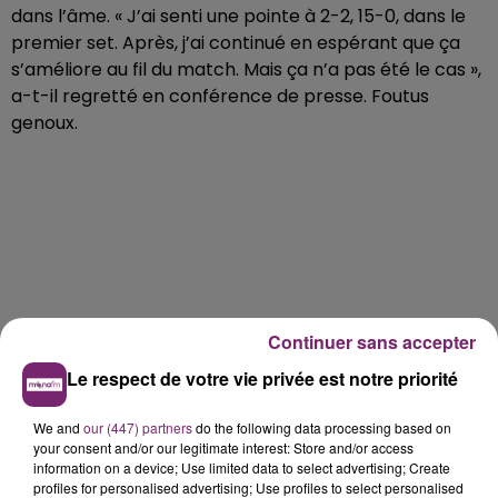
dans l’âme. « J’ai senti une pointe à 2-2, 15-0, dans le
premier set. Après, j’ai continué en espérant que ça
s’améliore au fil du match. Mais ça n’a pas été le cas »,
a-t-il regretté en conférence de presse. Foutus
genoux.
Continuer sans accepter
Le respect de votre vie privée est notre priorité
We and
our (447) partners
do the following data processing based on
your consent and/or our legitimate interest: Store and/or access
information on a device; Use limited data to select advertising; Create
profiles for personalised advertising; Use profiles to select personalised