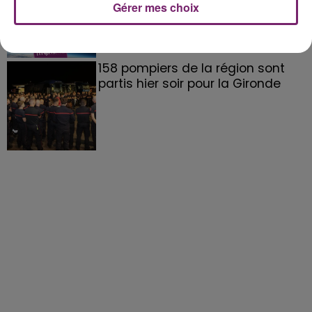
Gérer mes choix
158 pompiers de la région sont
partis hier soir pour la Gironde