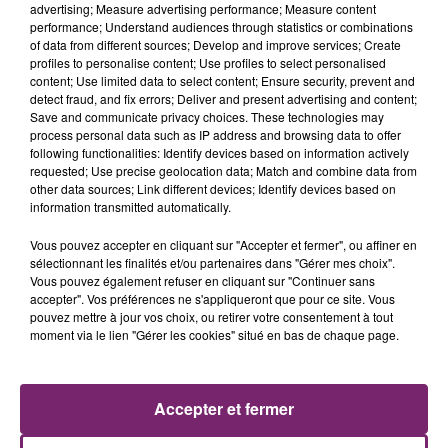
advertising; Measure advertising performance; Measure content
performance; Understand audiences through statistics or combinations
of data from different sources; Develop and improve services; Create
profiles to personalise content; Use profiles to select personalised
content; Use limited data to select content; Ensure security, prevent and
detect fraud, and fix errors; Deliver and present advertising and content;
Save and communicate privacy choices. These technologies may
process personal data such as IP address and browsing data to offer
following functionalities: Identify devices based on information actively
requested; Use precise geolocation data; Match and combine data from
other data sources; Link different devices; Identify devices based on
information transmitted automatically.
Vous pouvez accepter en cliquant sur "Accepter et fermer", ou affiner en
sélectionnant les finalités et/ou partenaires dans "Gérer mes choix".
La Bulle - Guinguette éphémère
Vous pouvez également refuser en cliquant sur "Continuer sans
de Frelinghien !
accepter". Vos préférences ne s'appliqueront que pour ce site. Vous
pouvez mettre à jour vos choix, ou retirer votre consentement à tout
moment via le lien "Gérer les cookies" situé en bas de chaque page.
Accepter et fermer
éclipse solaire du 12 Août 2026