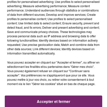
profiles for personalised advertising; Use profiles to select personalised
advertising; Measure advertising performance; Measure content
performance; Understand audiences through statistics or combinations
of data from different sources; Develop and improve services; Create
profiles to personalise content; Use profiles to select personalised
content; Use limited data to select content; Ensure security, prevent and
detect fraud, and fix errors; Deliver and present advertising and content;
Save and communicate privacy choices. These technologies may
process personal data such as IP address and browsing data to offer
following functionalities: Identify devices based on information actively
requested; Use precise geolocation data; Match and combine data from
other data sources; Link different devices; Identify devices based on
information transmitted automatically.
Vous pouvez accepter en cliquant sur "Accepter et fermer", ou affiner en
sélectionnant les finalités et/ou partenaires dans "Gérer mes choix".
Vous pouvez également refuser en cliquant sur "Continuer sans
La Bulle - Guinguette éphémère
accepter". Vos préférences ne s'appliqueront que pour ce site. Vous
de Frelinghien !
pouvez mettre à jour vos choix, ou retirer votre consentement à tout
moment via le lien "Gérer les cookies" situé en bas de chaque page.
Accepter et fermer
éclipse solaire du 12 Août 2026