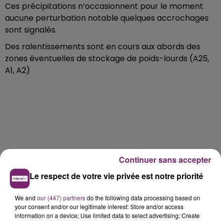
Ces précipitations n’occasionnent pour le moment
aucune perturbation notable quelques accrochages
sont signalés.
Des ralentissements sont en cours aux abords des
zones éventuelles de stockage de poids-lourds (A25,
A1, A2)
Continuer sans accepter
Le respect de votre vie privée est notre priorité
We and
our (447) partners
do the following data processing based on
your consent and/or our legitimate interest: Store and/or access
information on a device; Use limited data to select advertising; Create