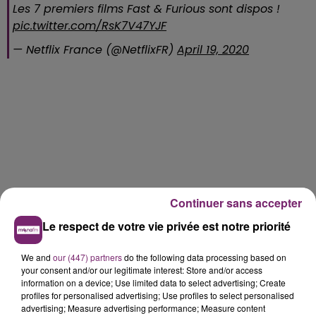
Les 7 premiers films Fast & Furious sont dispos !
pic.twitter.com/RsK7V47YJF
— Netflix France (@NetflixFR)
April 19, 2020
Continuer sans accepter
Le respect de votre vie privée est notre priorité
We and
our (447) partners
do the following data processing based on
your consent and/or our legitimate interest: Store and/or access
information on a device; Use limited data to select advertising; Create
profiles for personalised advertising; Use profiles to select personalised
advertising; Measure advertising performance; Measure content