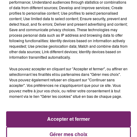
performance; Understand audiences through statistics or combinations
of data from different sources; Develop and improve services; Create
profiles to personalise content; Use profiles to select personalised
content; Use limited data to select content; Ensure security, prevent and
detect fraud, and fix errors; Deliver and present advertising and content;
Save and communicate privacy choices. These technologies may
process personal data such as IP address and browsing data to offer
following functionalities: Identify devices based on information actively
requested; Use precise geolocation data; Match and combine data from
other data sources; Link different devices; Identify devices based on
information transmitted automatically.
Vous pouvez accepter en cliquant sur "Accepter et fermer", ou affiner en
La Bulle - Guinguette éphémère
sélectionnant les finalités et/ou partenaires dans "Gérer mes choix".
de Frelinghien !
Vous pouvez également refuser en cliquant sur "Continuer sans
accepter". Vos préférences ne s'appliqueront que pour ce site. Vous
pouvez mettre à jour vos choix, ou retirer votre consentement à tout
moment via le lien "Gérer les cookies" situé en bas de chaque page.
éclipse solaire du 12 Août 2026
Accepter et fermer
Gérer mes choix