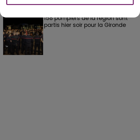
158 pompiers de la région sont
partis hier soir pour la Gironde