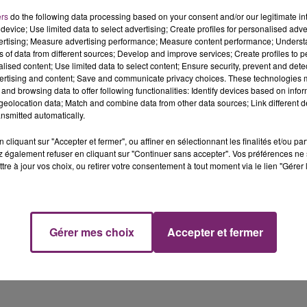
 confirment la fête, ils assurent qu'il n'y aura pas autant
ers
do the following data processing based on your consent and/or our legitimate int
s brésiliens. Ce ne sera « pas dans les proportions
device; Use limited data to select advertising; Create profiles for personalised adver
re d'invités. » Pour rappel, la réception s'effectue dans 
vertising; Measure advertising performance; Measure content performance; Unders
ns of data from different sources; Develop and improve services; Create profiles to 
t aucune restriction quant au nombre d'invités pour ce ty
alised content; Use limited data to select content; Ensure security, prevent and detect
ertising and content; Save and communicate privacy choices. These technologies
and browsing data to offer following functionalities: Identify devices based on infor
arty inquiètent, notamment au niveau sanitaire. Il est aus
eolocation data; Match and combine data from other data sources; Link different de
usée sur les réseaux sociaux, les invités étant obligés
nsmitted automatically.
fête.
cliquant sur "Accepter et fermer", ou affiner en sélectionnant les finalités et/ou pa
 également refuser en cliquant sur "Continuer sans accepter". Vos préférences ne 
tre à jour vos choix, ou retirer votre consentement à tout moment via le lien "Gérer 
Gérer mes choix
Accepter et fermer