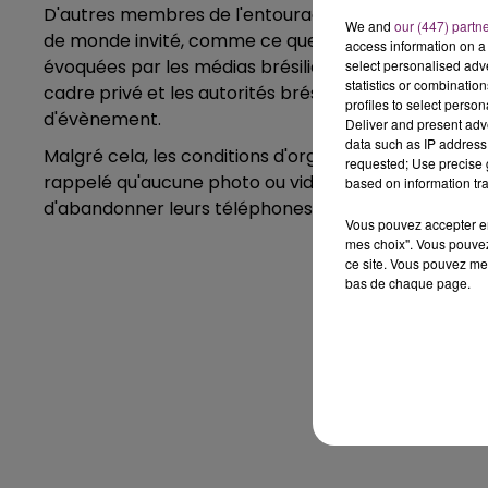
D'autres membres de l'entourage de la star auriverde
We and
our (447) partn
de monde invité, comme ce que décrivaient les média
access information on a 
évoquées par les médias brésiliens au niveau du nomb
select personalised ad
statistics or combinatio
cadre privé et les autorités brésiliennes n'imposen
profiles to select person
d'évènement.
Deliver and present adv
data such as IP address 
Malgré cela, les conditions d'organisation de cette p
requested; Use precise g
rappelé qu'aucune photo ou vidéo ne pourra être diff
based on information tra
d'abandonner leurs téléphones portables durant la 
Vous pouvez accepter en 
mes choix". Vous pouvez
ce site. Vous pouvez met
bas de chaque page.