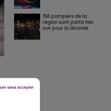
158 pompiers de la
région sont partis hier
soir pour la Gironde
uer sans accepter
ue