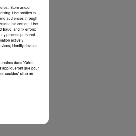
erest: Store and/or
tising; Use profiles to
un
tand audiences through
personalise content; Use
pe
 fraud, and fix errors;
 may process personal
mation actively
si
vices; Identify devices
rtenaires dans "Gérer
s'appliqueront que pour
les cookies" situé en