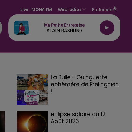
Live :
MONA FM
Webradios
Podcasts
Ma Petite Entreprise
ALAIN BASHUNG
La Bulle - Guinguette
éphémère de Frelinghien
!
éclipse solaire du 12
Août 2026