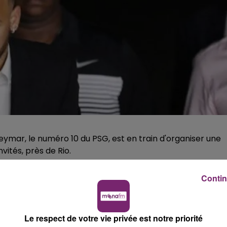
 Neymar, le numéro 10 du PSG, est en train d'organiser une
nvités, près de Rio.
ro 10 parisien aurait convié plusieurs centaines de
Contin
, près de Rio de Janeiro.
O Globo
précise par ailleurs q
, au cours desquels les quelque 500 invités ont eu pour
aucune image de cette célébration ne fuite sur les réseaux
Le respect de votre vie privée est notre priorité