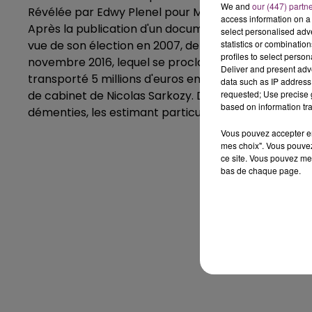
We and
our (447) partn
Révélée par Edwy Plenel pour Mediapart en mai 2012,
access information on a 
Après la publication d'un document libyen faisant 
select personalised ad
statistics or combinatio
vue de son élection en 2007, de nouvelles déclarati
profiles to select person
novembre 2016, lequel se proclamait être un intermédi
Deliver and present adv
transporté 5 millions d'euros en liquide de Tripoli à 
data such as IP address 
requested; Use precise g
de cabinet de Nicolas Sarkozy. Des accusations lourd
based on information tra
démenties, les estimant particulièrement diffamant
Vous pouvez accepter en 
mes choix". Vous pouvez
ce site. Vous pouvez met
bas de chaque page.