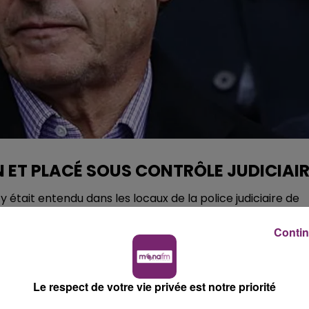
 ET PLACÉ SOUS CONTRÔLE JUDICIAI
 était entendu dans les locaux de la police judiciaire de
cernant de prétendus financements libyens de la campag
ouverte en avril 2013. Il aura fallu attendre cinq années
Contin
s cette enquête. Un précédent concernant la campagne
ait déjà été massivement relayé par les médias il y a
Le respect de votre vie privée est notre priorité