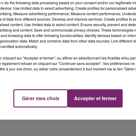
ers
do the following data processing based on your consent and/or our legitimate int
 l'affaire a connu de nombreux retentissements en six an
device; Use limited data to select advertising; Create profiles for personalised adver
état d'un financement douteux accordé à Nicolas Sarkozy 
vertising; Measure advertising performance; Measure content performance; Unders
ns of data from different sources; Develop and improve services; Create profiles to 
ons confondantes avaient été faites par Ziad Takieddine 
alised content; Use limited data to select content; Ensure security, prevent and detect
aire entre la Libye et Nicolas Sarkozy. Il déclarait avoir
ertising and content; Save and communicate privacy choices. These technologies
Paris afin de les remettre à Claude Guéant, alors directeur
and browsing data to offer following functionalities: Identify devices based on infor
eolocation data; Match and combine data from other data sources; Link different de
es que l'ancien chef de l'Était avait formellement
nsmitted automatically.
es.
cliquant sur "Accepter et fermer", ou affiner en sélectionnant les finalités et/ou pa
 également refuser en cliquant sur "Continuer sans accepter". Vos préférences ne 
tre à jour vos choix, ou retirer votre consentement à tout moment via le lien "Gérer 
Gérer mes choix
Accepter et fermer