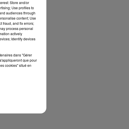
erest: Store and/or
s.
tising; Use profiles to
en
tand audiences through
personalise content; Use
en
 fraud, and fix errors;
 may process personal
mation actively
vices; Identify devices
rtenaires dans "Gérer
s'appliqueront que pour
les cookies" situé en