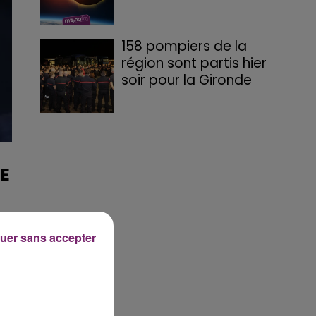
158 pompiers de la
région sont partis hier
soir pour la Gironde
RE
ne
uer sans accepter