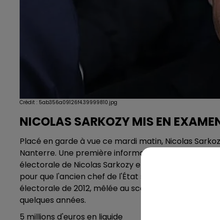
Crédit :
5ab356a09126f4.39999810.jpg
NICOLAS SARKOZY MIS EN EXAMEN
Placé en garde à vue ce mardi matin, Nicolas Sarkozy
Nanterre. Une première information judiciaire con
électorale de Nicolas Sarkozy en 2007 avait déjà été 
pour que l'ancien chef de l'État soit entendu dan
électorale de 2012, mêlée au scandale Bygmalion, av
quelques années.
5 millions d'euros en liquide