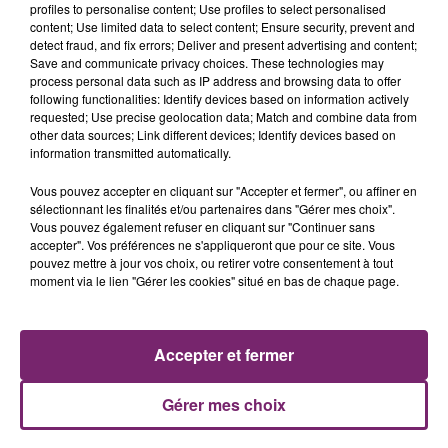
profiles to personalise content; Use profiles to select personalised
content; Use limited data to select content; Ensure security, prevent and
detect fraud, and fix errors; Deliver and present advertising and content;
Save and communicate privacy choices. These technologies may
process personal data such as IP address and browsing data to offer
following functionalities: Identify devices based on information actively
requested; Use precise geolocation data; Match and combine data from
other data sources; Link different devices; Identify devices based on
information transmitted automatically.
La Bulle - Guinguette éphémère
de Frelinghien !
Vous pouvez accepter en cliquant sur "Accepter et fermer", ou affiner en
sélectionnant les finalités et/ou partenaires dans "Gérer mes choix".
Vous pouvez également refuser en cliquant sur "Continuer sans
accepter". Vos préférences ne s'appliqueront que pour ce site. Vous
pouvez mettre à jour vos choix, ou retirer votre consentement à tout
moment via le lien "Gérer les cookies" situé en bas de chaque page.
éclipse solaire du 12 Août 2026
Accepter et fermer
Gérer mes choix
158 pompiers de la région sont