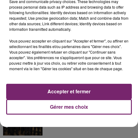
Save and communicate privacy choices. These technologies may
process personal data such as IP address and browsing data to offer
following functionalities: Identify devices based on information actively
La Bulle - Guinguette éphémère
requested; Use precise geolocation data; Match and combine data from
de Frelinghien !
other data sources; Link different devices; Identify devices based on
information transmitted automatically.
Vous pouvez accepter en cliquant sur "Accepter et fermer", ou affiner en
sélectionnant les finalités et/ou partenaires dans "Gérer mes choix".
Vous pouvez également refuser en cliquant sur "Continuer sans
éclipse solaire du 12 Août 2026
accepter". Vos préférences ne s'appliqueront que pour ce site. Vous
pouvez mettre à jour vos choix, ou retirer votre consentement à tout
moment via le lien "Gérer les cookies" situé en bas de chaque page.
Accepter et fermer
158 pompiers de la région sont
partis hier soir pour la Gironde
Gérer mes choix