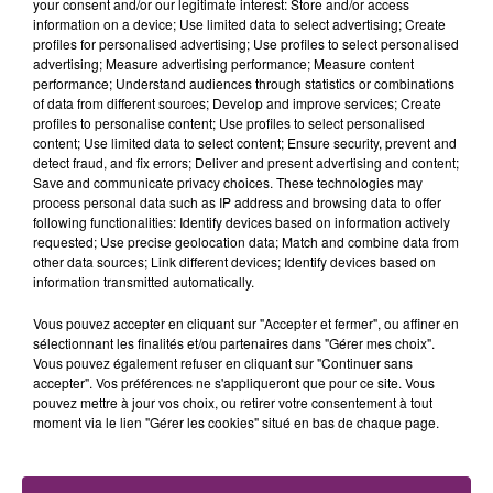
est encore loin du rock’n’roll challenge du couple
your consent and/or our legitimate interest: Store and/or access
information on a device; Use limited data to select advertising; Create
Guillaume Canet/Marion Cotillard.
profiles for personalised advertising; Use profiles to select personalised
advertising; Measure advertising performance; Measure content
Sur la tournée Danse avec les stars, Grégoire Lyonnet
performance; Understand audiences through statistics or combinations
et Alizée retrouvent une partie du casting de la saison
of data from different sources; Develop and improve services; Create
7 (Florent Mothe, Laurent Maistret, Valérie Damidot),
profiles to personalise content; Use profiles to select personalised
content; Use limited data to select content; Ensure security, prevent and
mais également des anciens participants au concours
detect fraud, and fix errors; Deliver and present advertising and content;
comme Priscilla Betti, Olivier Dion ou encore Tonya
Save and communicate privacy choices. These technologies may
Kinzinger. La tournée a débuté le 7 janvier et elle
process personal data such as IP address and browsing data to offer
following functionalities: Identify devices based on information actively
passera par tous les Zénith de France.
requested; Use precise geolocation data; Match and combine data from
other data sources; Link different devices; Identify devices based on
information transmitted automatically.
Vous pouvez accepter en cliquant sur "Accepter et fermer", ou affiner en
sélectionnant les finalités et/ou partenaires dans "Gérer mes choix".
Vous pouvez également refuser en cliquant sur "Continuer sans
accepter". Vos préférences ne s'appliqueront que pour ce site. Vous
pouvez mettre à jour vos choix, ou retirer votre consentement à tout
moment via le lien "Gérer les cookies" situé en bas de chaque page.