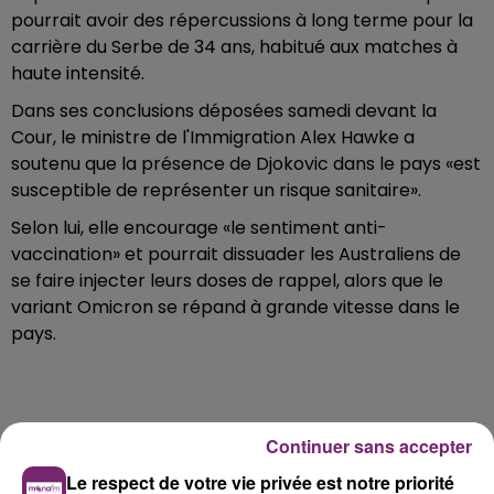
pourrait avoir des répercussions à long terme pour la
carrière du Serbe de 34 ans, habitué aux matches à
haute intensité.
Dans ses conclusions déposées samedi devant la
Cour, le ministre de l'Immigration Alex Hawke a
soutenu que la présence de Djokovic dans le pays «est
susceptible de représenter un risque sanitaire».
Selon lui, elle encourage «le sentiment anti-
vaccination» et pourrait dissuader les Australiens de
se faire injecter leurs doses de rappel, alors que le
variant Omicron se répand à grande vitesse dans le
pays.
Continuer sans accepter
Le respect de votre vie privée est notre priorité