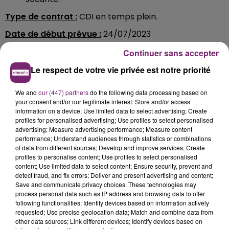
Type de contrat :
CDI en temps plein.
Date de début prévue :
24/07/2023
Pour plus d'informations et postuler :
Rendez-vous
Continuer sans accepter
dès à présent sur le site
fr.indeed.com
(lien cliquable
Le respect de votre vie privée est notre priorité
menant directement à l'annonce).
We and
our (447) partners
do the following data processing based on
your consent and/or our legitimate interest: Store and/or access
information on a device; Use limited data to select advertising; Create
profiles for personalised advertising; Use profiles to select personalised
advertising; Measure advertising performance; Measure content
performance; Understand audiences through statistics or combinations
of data from different sources; Develop and improve services; Create
profiles to personalise content; Use profiles to select personalised
content; Use limited data to select content; Ensure security, prevent and
detect fraud, and fix errors; Deliver and present advertising and content;
Save and communicate privacy choices. These technologies may
process personal data such as IP address and browsing data to offer
following functionalities: Identify devices based on information actively
requested; Use precise geolocation data; Match and combine data from
other data sources; Link different devices; Identify devices based on