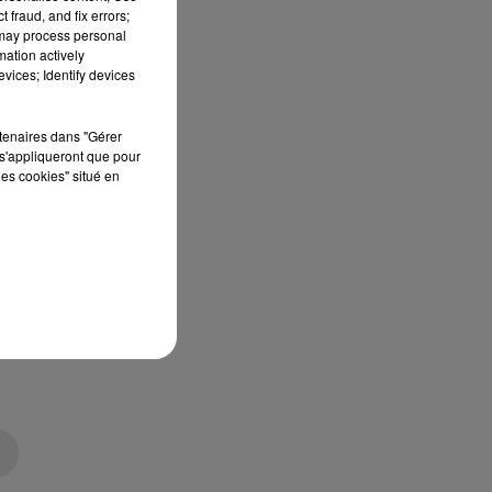
ur
 fraud, and fix errors;
 may process personal
mation actively
vices; Identify devices
rtenaires dans "Gérer
s'appliqueront que pour
les cookies" situé en