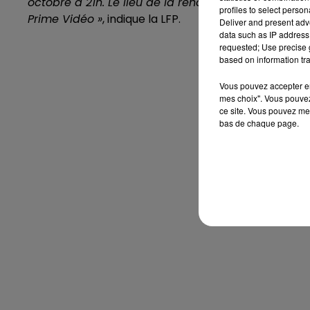
octobre à 21h. Le lieu de la rencontre sera détermi
profiles to select person
Prime Vidéo »
, indique la LFP.
Deliver and present adv
data such as IP address 
requested; Use precise g
based on information tra
Vous pouvez accepter en 
mes choix". Vous pouvez
ce site. Vous pouvez met
bas de chaque page.