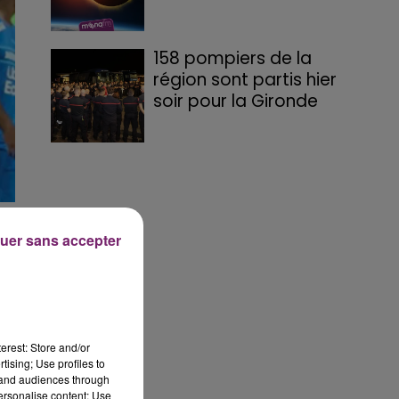
158 pompiers de la
région sont partis hier
soir pour la Gironde
uer sans accepter
e
 à
erest: Store and/or
tising; Use profiles to
tand audiences through
personalise content; Use