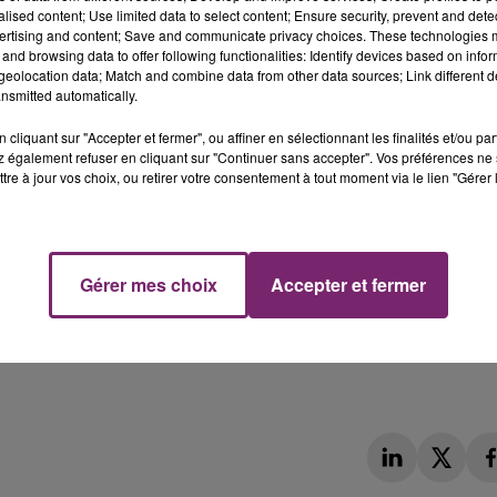
né ultérieurement. La rencontre sera diffusée en direct s
alised content; Use limited data to select content; Ensure security, prevent and detect
ertising and content; Save and communicate privacy choices. These technologies
and browsing data to offer following functionalities: Identify devices based on infor
eolocation data; Match and combine data from other data sources; Link different de
nsmitted automatically.
cliquant sur "Accepter et fermer", ou affiner en sélectionnant les finalités et/ou pa
 également refuser en cliquant sur "Continuer sans accepter". Vos préférences ne 
tre à jour vos choix, ou retirer votre consentement à tout moment via le lien "Gérer 
Gérer mes choix
Accepter et fermer