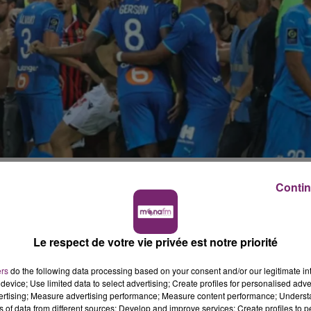
Contin
r, la rencontre opposant Nice à l’Olympique de Marseill
raison de l’envahissement du terrain par certains
cipline de la LFP a sanctionné les coupables et a ordonné
Le respect de votre vie privée est notre priorité
se jouera le 27 octobre prochain, soit trois jours après le
ers
do the following data processing based on your consent and/or our legitimate int
ission de Discipline du 8 septembre, la Commission des
device; Use limited data to select advertising; Create profiles for personalised adver
e OGC Nice – Olympique de Marseille le mercredi 27
vertising; Measure advertising performance; Measure content performance; Unders
ns of data from different sources; Develop and improve services; Create profiles to 