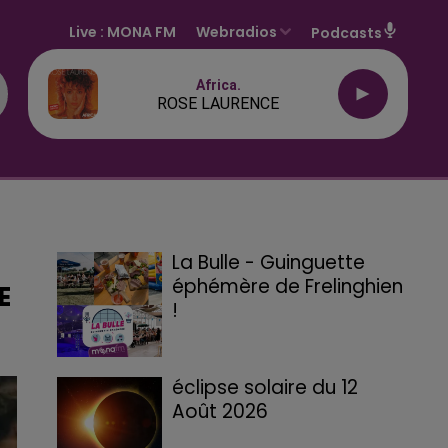
Live :
MONA FM
Webradios
Podcasts
Africa.
ROSE LAURENCE
La Bulle - Guinguette
éphémère de Frelinghien
E
!
éclipse solaire du 12
Août 2026