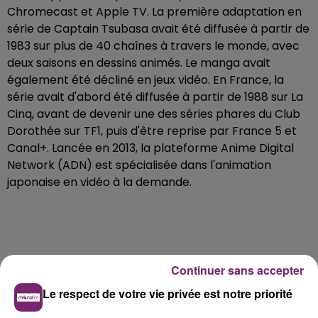
Chromecast et Apple TV. La première adaptation en
série de Captain Tsubasa avait été diffusée à partir de
1983 sur plus de 40 chaînes à travers le monde, avec
deux saisons en dessins animés. Le manga avait
également été décliné en jeux vidéo. En France, la
série avait d'abord été diffusée à partir de 1988 sur La
Cinq, avant de devenir une des séries phares du Club
Dorothée sur TF1, puis d'être reprise par France 5 et
Canal+. Lancée en 2013, la plateforme Anime Digital
Network (ADN) est spécialisée dans l'animation
japonaise en vidéo à la demande.
Continuer sans accepter
Le respect de votre vie privée est notre priorité