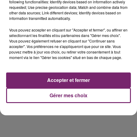
de Frelinghien !
following functionalities: Identify devices based on information actively
requested; Use precise geolocation data; Match and combine data from
other data sources; Link different devices; Identify devices based on
information transmitted automatically.
Vous pouvez accepter en cliquant sur "Accepter et fermer", ou affiner en
158 pompiers de la région sont
sélectionnant les finalités et/ou partenaires dans "Gérer mes choix".
Vous pouvez également refuser en cliquant sur "Continuer sans
partis hier soir pour la Gironde
accepter". Vos préférences ne s'appliqueront que pour ce site. Vous
pouvez mettre à jour vos choix, ou retirer votre consentement à tout
moment via le lien "Gérer les cookies" situé en bas de chaque page.
Accusé de violences sexistes et
Accepter et fermer
sexuelles, Gérard Darmon ne se...
Gérer mes choix