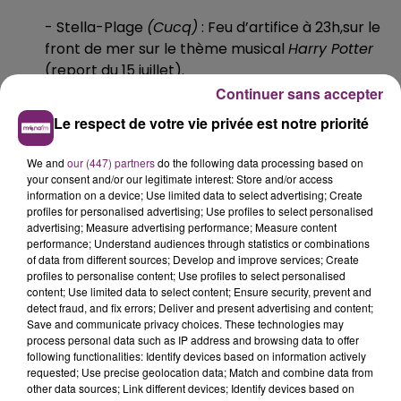
- Stella-Plage
(Cucq)
: Feu d’artifice à 23h,sur le
front de mer sur le thème musical
Harry Potter
(report du 15 juillet).
Continuer sans accepter
- Wingles : Feu d’artifice à 23 heures au complexe
Le respect de votre vie privée est notre priorité
sportif Michel-Bernard.
We and
our (447) partners
do the following data processing based on
your consent and/or our legitimate interest: Store and/or access
information on a device; Use limited data to select advertising; Create
profiles for personalised advertising; Use profiles to select personalised
advertising; Measure advertising performance; Measure content
performance; Understand audiences through statistics or combinations
of data from different sources; Develop and improve services; Create
profiles to personalise content; Use profiles to select personalised
content; Use limited data to select content; Ensure security, prevent and
detect fraud, and fix errors; Deliver and present advertising and content;
Save and communicate privacy choices. These technologies may
process personal data such as IP address and browsing data to offer
following functionalities: Identify devices based on information actively
requested; Use precise geolocation data; Match and combine data from
other data sources; Link different devices; Identify devices based on