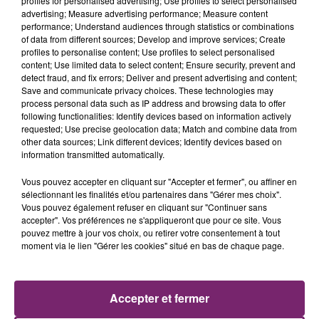
profiles for personalised advertising; Use profiles to select personalised
advertising; Measure advertising performance; Measure content
performance; Understand audiences through statistics or combinations
of data from different sources; Develop and improve services; Create
profiles to personalise content; Use profiles to select personalised
content; Use limited data to select content; Ensure security, prevent and
detect fraud, and fix errors; Deliver and present advertising and content;
Save and communicate privacy choices. These technologies may
process personal data such as IP address and browsing data to offer
following functionalities: Identify devices based on information actively
requested; Use precise geolocation data; Match and combine data from
other data sources; Link different devices; Identify devices based on
information transmitted automatically.
Vous pouvez accepter en cliquant sur "Accepter et fermer", ou affiner en
sélectionnant les finalités et/ou partenaires dans "Gérer mes choix".
Vous pouvez également refuser en cliquant sur "Continuer sans
La Bulle - Guinguette éphémère
accepter". Vos préférences ne s'appliqueront que pour ce site. Vous
de Frelinghien !
pouvez mettre à jour vos choix, ou retirer votre consentement à tout
moment via le lien "Gérer les cookies" situé en bas de chaque page.
Accepter et fermer
éclipse solaire du 12 Août 2026