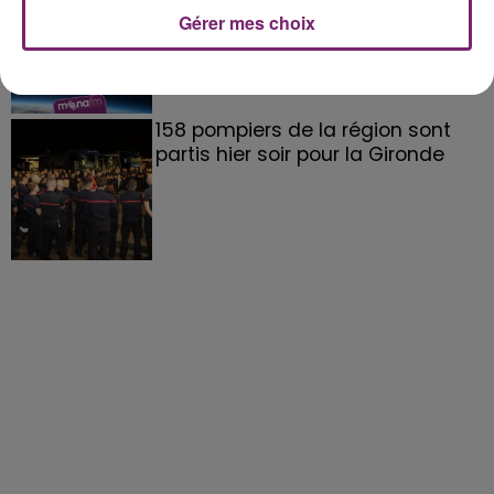
Gérer mes choix
158 pompiers de la région sont
partis hier soir pour la Gironde