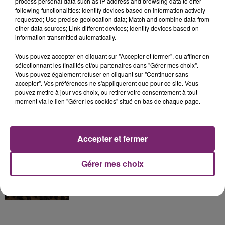
process personal data such as IP address and browsing data to offer
La Bulle - Guinguette éphémère
following functionalities: Identify devices based on information actively
de Frelinghien !
requested; Use precise geolocation data; Match and combine data from
other data sources; Link different devices; Identify devices based on
information transmitted automatically.
Vous pouvez accepter en cliquant sur "Accepter et fermer", ou affiner en
sélectionnant les finalités et/ou partenaires dans "Gérer mes choix".
éclipse solaire du 12 Août 2026
Vous pouvez également refuser en cliquant sur "Continuer sans
accepter". Vos préférences ne s'appliqueront que pour ce site. Vous
pouvez mettre à jour vos choix, ou retirer votre consentement à tout
moment via le lien "Gérer les cookies" situé en bas de chaque page.
Accepter et fermer
158 pompiers de la région sont
partis hier soir pour la Gironde
Gérer mes choix