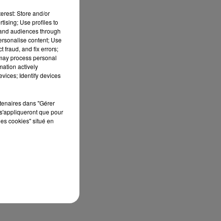
erest: Store and/or
tising; Use profiles to
tand audiences through
ée
personalise content; Use
 fraud, and fix errors;
 may process personal
mation actively
vices; Identify devices
rtenaires dans "Gérer
s'appliqueront que pour
les cookies" situé en