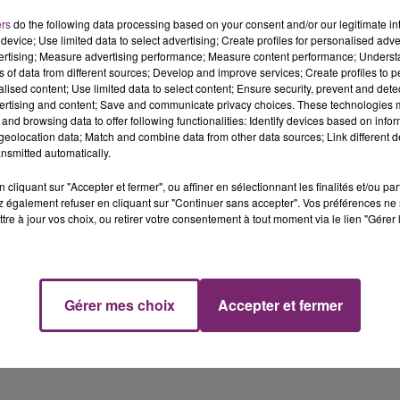
ers
do the following data processing based on your consent and/or our legitimate int
device; Use limited data to select advertising; Create profiles for personalised adver
vertising; Measure advertising performance; Measure content performance; Unders
Pas de Calais… après avoir été prise au piège par la mar
ns of data from different sources; Develop and improve services; Create profiles to 
alised content; Use limited data to select content; Ensure security, prevent and detect
ertising and content; Save and communicate privacy choices. These technologies
and browsing data to offer following functionalities: Identify devices based on infor
eolocation data; Match and combine data from other data sources; Link different de
nsmitted automatically.
arge par les secours en état de choc, avant d’etre
cliquant sur "Accepter et fermer", ou affiner en sélectionnant les finalités et/ou pa
 également refuser en cliquant sur "Continuer sans accepter". Vos préférences ne 
tre à jour vos choix, ou retirer votre consentement à tout moment via le lien "Gérer 
Gérer mes choix
Accepter et fermer