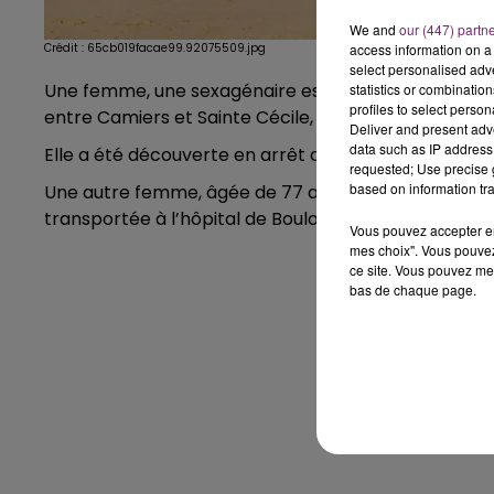
We and
our (447) partn
Crédit :
65cb019facae99.92075509.jpg
access information on a 
select personalised ad
Une femme, une sexagénaire est morte hier dans le 
statistics or combinatio
profiles to select person
entre Camiers et Sainte Cécile, sur la Côte d’Opale.
Deliver and present adv
data such as IP address 
Elle a été découverte en arrêt cardio-respiratoire.
requested; Use precise g
based on information tra
Une autre femme, âgée de 77 ans, a été prise en ch
transportée à l’hôpital de Boulogne.
Vous pouvez accepter en 
mes choix". Vous pouvez
ce site. Vous pouvez met
bas de chaque page.