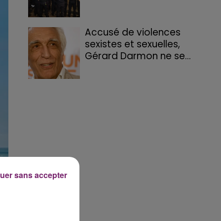
Accusé de violences
sexistes et sexuelles,
Gérard Darmon ne se...
uer sans accepter