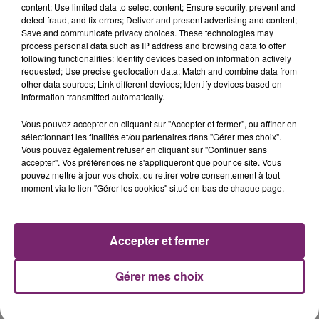
content; Use limited data to select content; Ensure security, prevent and
detect fraud, and fix errors; Deliver and present advertising and content;
Save and communicate privacy choices. These technologies may
process personal data such as IP address and browsing data to offer
following functionalities: Identify devices based on information actively
requested; Use precise geolocation data; Match and combine data from
other data sources; Link different devices; Identify devices based on
La Bulle - Guinguette éphémère
information transmitted automatically.
de Frelinghien !
Vous pouvez accepter en cliquant sur "Accepter et fermer", ou affiner en
sélectionnant les finalités et/ou partenaires dans "Gérer mes choix".
Vous pouvez également refuser en cliquant sur "Continuer sans
accepter". Vos préférences ne s'appliqueront que pour ce site. Vous
pouvez mettre à jour vos choix, ou retirer votre consentement à tout
moment via le lien "Gérer les cookies" situé en bas de chaque page.
éclipse solaire du 12 Août 2026
Accepter et fermer
Gérer mes choix
158 pompiers de la région sont
partis hier soir pour la Gironde