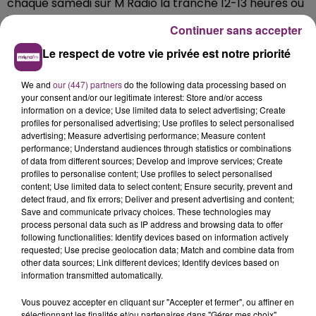
chaque samedi sur M Radio la tranche 12-13 heures où
il interviewe des personnalités.
Continuer sans accepter
Le respect de votre vie privée est notre priorité
We and
our (447) partners
do the following data processing based on
your consent and/or our legitimate interest: Store and/or access
information on a device; Use limited data to select advertising; Create
profiles for personalised advertising; Use profiles to select personalised
advertising; Measure advertising performance; Measure content
performance; Understand audiences through statistics or combinations
of data from different sources; Develop and improve services; Create
profiles to personalise content; Use profiles to select personalised
content; Use limited data to select content; Ensure security, prevent and
detect fraud, and fix errors; Deliver and present advertising and content;
Save and communicate privacy choices. These technologies may
process personal data such as IP address and browsing data to offer
following functionalities: Identify devices based on information actively
requested; Use precise geolocation data; Match and combine data from
other data sources; Link different devices; Identify devices based on
information transmitted automatically.
Vous pouvez accepter en cliquant sur "Accepter et fermer", ou affiner en
sélectionnant les finalités et/ou partenaires dans "Gérer mes choix".