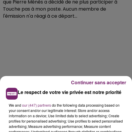
que Pierre Ménès a décidé de ne plus participer à
Touche pas à mon poste. Aucun membre de
l'émission n'a réagi à ce départ...
Continuer sans accepter
Le respect de votre vie privée est notre priorité
We and
our (447) partners
do the following data processing based on
your consent and/or our legitimate interest: Store and/or access
information on a device; Use limited data to select advertising; Create
profiles for personalised advertising; Use profiles to select personalised
advertising; Measure advertising performance; Measure content
performance; Understand audiences through statistics or combinations