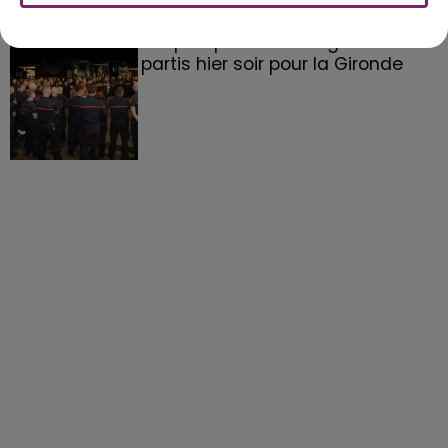
158 pompiers de la région sont
partis hier soir pour la Gironde