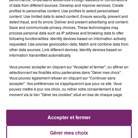
of data from different sources; Develop and improve services; Create
profiles to personalise content; Use profiles to select personalised
content; Use limited data to select content; Ensure security, prevent and
detect fraud, and fix errors; Deliver and present advertising and content;
Save and communicate privacy choices. These technologies may
process personal data such as IP address and browsing data to offer
following functionalities: Identify devices based on information actively
requested; Use precise geolocation data; Match and combine data from
other data sources; Link different devices; Identify devices based on
information transmitted automatically.
Vous pouvez accepter en cliquant sur "Accepter et fermer", ou affiner en
La Bulle - Guinguette éphémère
sélectionnant les finalités et/ou partenaires dans "Gérer mes choix".
de Frelinghien !
Vous pouvez également refuser en cliquant sur "Continuer sans
accepter". Vos préférences ne s'appliqueront que pour ce site. Vous
pouvez mettre à jour vos choix, ou retirer votre consentement à tout
moment via le lien "Gérer les cookies" situé en bas de chaque page.
éclipse solaire du 12 Août 2026
Accepter et fermer
Gérer mes choix