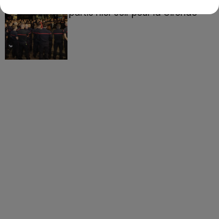
158 pompiers de la région sont
partis hier soir pour la Gironde