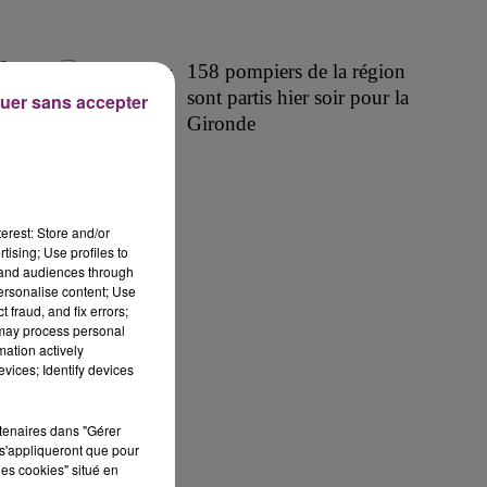
ra
158 pompiers de la région
sont partis hier soir pour la
uer sans accepter
Gironde
erest: Store and/or
tising; Use profiles to
tand audiences through
personalise content; Use
 fraud, and fix errors;
 may process personal
mation actively
vices; Identify devices
rtenaires dans "Gérer
s'appliqueront que pour
les cookies" situé en