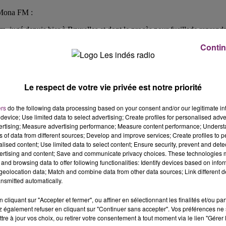
r Mona FM :
, jugé depuis hier à Bruxelles et dont le procès pour fusillade reprend
Contin
tage d’un immeuble à Lille.
rd et du Pas-de-Calais, contre 15 l’an dernier.
Le respect de votre vie privée est notre priorité
ers
do the following data processing based on your consent and/or our legitimate int
device; Use limited data to select advertising; Create profiles for personalised adver
vertising; Measure advertising performance; Measure content performance; Unders
ns of data from different sources; Develop and improve services; Create profiles to 
alised content; Use limited data to select content; Ensure security, prevent and detect
ertising and content; Save and communicate privacy choices. These technologies
and browsing data to offer following functionalities: Identify devices based on infor
eolocation data; Match and combine data from other data sources; Link different de
nsmitted automatically.
cliquant sur "Accepter et fermer", ou affiner en sélectionnant les finalités et/ou pa
 également refuser en cliquant sur "Continuer sans accepter". Vos préférences ne 
tre à jour vos choix, ou retirer votre consentement à tout moment via le lien "Gérer 