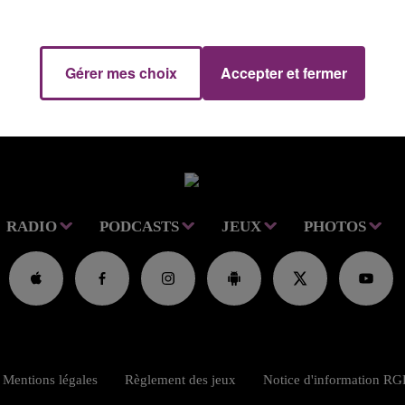
Gérer mes choix
Accepter et fermer
RADIO
PODCASTS
JEUX
PHOTOS
Mentions légales
Règlement des jeux
Notice d'information R