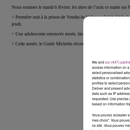
Nous sommes le mardi 6 février, les titres de l’actu ce matin su
> Première nuit à la prison de Vendin-le-Veil pour Salah Abdeslam
jeudi.
> Une adolescente retrouvée morte, hier, après une chute du 6e é
> Cette année, le Guide Michelin récompense 13 restaurants du No
We and
our (447) partn
access information on a 
select personalised ad
statistics or combinatio
profiles to select person
Deliver and present adv
data such as IP address 
requested; Use precise g
based on information tra
Vous pouvez accepter en 
mes choix". Vous pouvez
ce site. Vous pouvez met