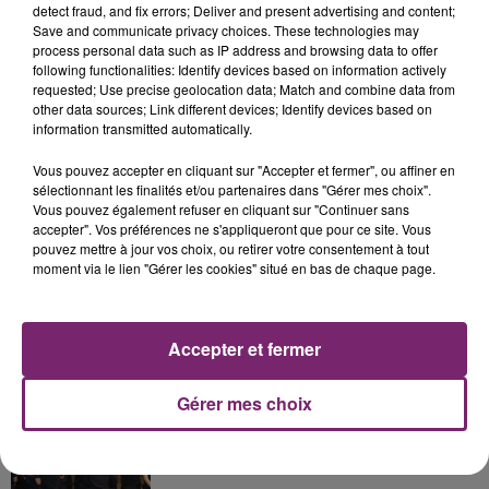
detect fraud, and fix errors; Deliver and present advertising and content;
Save and communicate privacy choices. These technologies may
process personal data such as IP address and browsing data to offer
following functionalities: Identify devices based on information actively
requested; Use precise geolocation data; Match and combine data from
La Bulle - Guinguette éphémère
other data sources; Link different devices; Identify devices based on
information transmitted automatically.
de Frelinghien !
Vous pouvez accepter en cliquant sur "Accepter et fermer", ou affiner en
sélectionnant les finalités et/ou partenaires dans "Gérer mes choix".
Vous pouvez également refuser en cliquant sur "Continuer sans
accepter". Vos préférences ne s'appliqueront que pour ce site. Vous
pouvez mettre à jour vos choix, ou retirer votre consentement à tout
éclipse solaire du 12 Août 2026
moment via le lien "Gérer les cookies" situé en bas de chaque page.
Accepter et fermer
158 pompiers de la région sont
Gérer mes choix
partis hier soir pour la Gironde