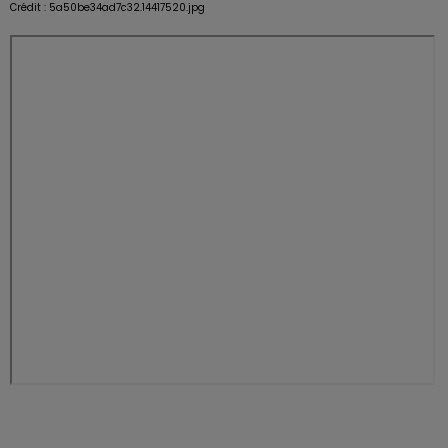
Crédit :
5a50be34ad7c32.14417520.jpg