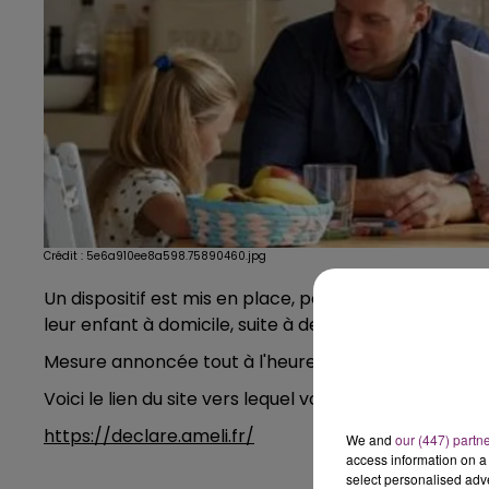
Crédit :
5e6a910ee8a598.75890460.jpg
Un dispositif est mis en place, pour la prise en cha
leur enfant à domicile, suite à des fermetures de crè
Mesure annoncée tout à l'heure par Emmanuel Mac
Voici le lien du site vers lequel vous pouvez faire vo
https://declare.ameli.fr/
We and
our (447) partn
access information on a 
select personalised ad