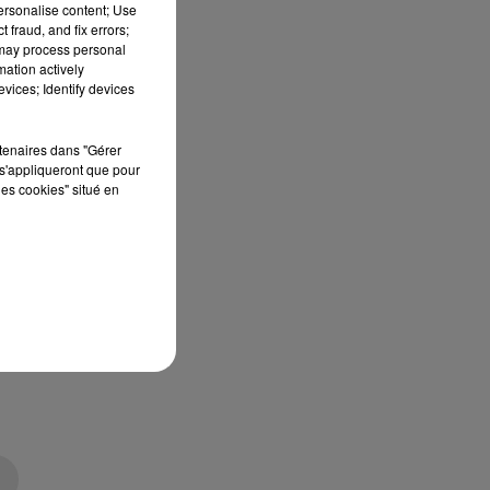
personalise content; Use
 fraud, and fix errors;
 may process personal
mation actively
vices; Identify devices
rtenaires dans "Gérer
s'appliqueront que pour
les cookies" situé en