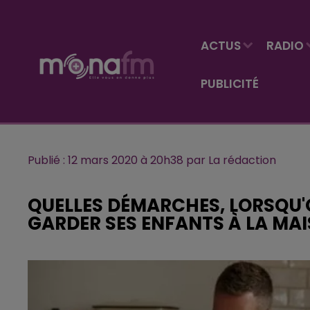
ACTUS
RADIO
PUBLICITÉ
Publié : 12 mars 2020 à 20h38 par La rédaction
QUELLES DÉMARCHES, LORSQU'O
GARDER SES ENFANTS À LA MAI