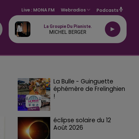
Live :
MONA FM
Webradios
Podcasts
La Groupie Du Pianiste.
MICHEL BERGER
La Bulle - Guinguette
éphémère de Frelinghien
!
éclipse solaire du 12
Août 2026