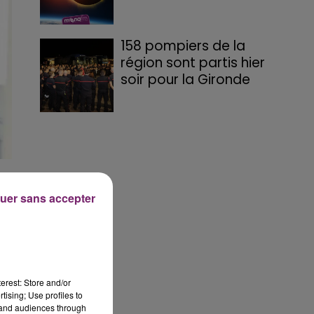
158 pompiers de la
région sont partis hier
soir pour la Gironde
uer sans accepter
erest: Store and/or
tising; Use profiles to
tand audiences through