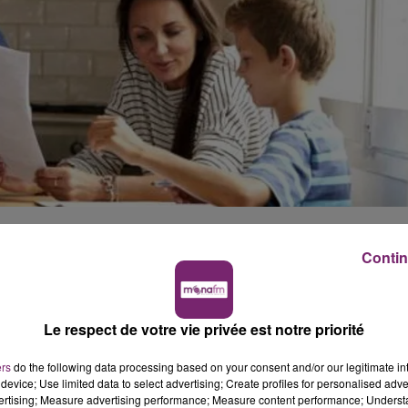
rge des arrêts de travail des personnes qui doivent garder
Contin
che, école etc...
ron.
Le respect de votre vie privée est notre priorité
tre déclaration à l'assurance maladie.
ers
do the following data processing based on your consent and/or our legitimate int
device; Use limited data to select advertising; Create profiles for personalised adver
vertising; Measure advertising performance; Measure content performance; Unders