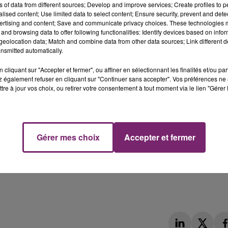
ns of data from different sources; Develop and improve services; Create profiles to 
alised content; Use limited data to select content; Ensure security, prevent and detect
ertising and content; Save and communicate privacy choices. These technologies
and browsing data to offer following functionalities: Identify devices based on infor
eolocation data; Match and combine data from other data sources; Link different de
nsmitted automatically.
cliquant sur "Accepter et fermer", ou affiner en sélectionnant les finalités et/ou pa
 également refuser en cliquant sur "Continuer sans accepter". Vos préférences ne 
tre à jour vos choix, ou retirer votre consentement à tout moment via le lien "Gérer 
Gérer mes choix
Accepter et fermer