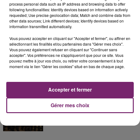
process personal data such as IP address and browsing data to offer
following functionalities: Identify devices based on information actively
La Bulle - Guinguette éphémère
requested; Use precise geolocation data; Match and combine data from
de Frelinghien !
other data sources; Link different devices; Identify devices based on
information transmitted automatically.
Vous pouvez accepter en cliquant sur "Accepter et fermer", ou affiner en
sélectionnant les finalités et/ou partenaires dans "Gérer mes choix".
Vous pouvez également refuser en cliquant sur "Continuer sans
éclipse solaire du 12 Août 2026
accepter". Vos préférences ne s'appliqueront que pour ce site. Vous
pouvez mettre à jour vos choix, ou retirer votre consentement à tout
moment via le lien "Gérer les cookies" situé en bas de chaque page.
Accepter et fermer
158 pompiers de la région sont
partis hier soir pour la Gironde
Gérer mes choix