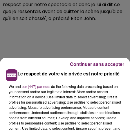
respect pour notre spectacle et donc je lui ai dit ce
que je ressentais avant de quitter la scène jusqu'à ce
qu'il en soit chassé", a précisé Elton John.
Continuer sans accepter
Le respect de votre vie privée est notre priorité
Il est ensuite remonté sur scène mais sans fans autour
de lui.
We and
our (447) partners
do the following data processing based on
Cet incident s'est produit jeudi soir alors qu'il
your consent and/or our legitimate interest: Store and/or access
interprétait "Saturday Night's Alright". Comme il en a
information on a device; Use limited data to select advertising; Create
profiles for personalised advertising; Use profiles to select personalised
l'habitude, il avait convié des fans à le rejoindre à
advertising; Measure advertising performance; Measure content
l'occasion de ce morceau.
performance; Understand audiences through statistics or combinations
of data from different sources; Develop and improve services; Create
profiles to personalise content; Use profiles to select personalised
content; Use limited data to select content; Ensure security, prevent and