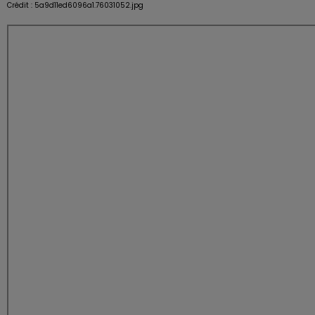
Crédit :
5a9d11ed6096a1.76031052.jpg