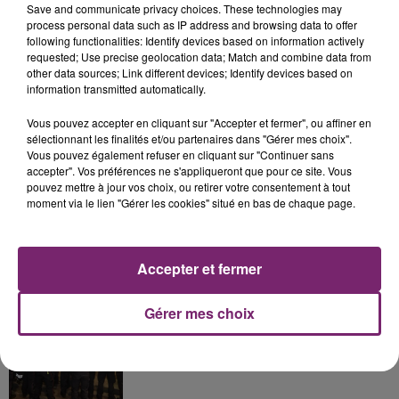
Save and communicate privacy choices. These technologies may
process personal data such as IP address and browsing data to offer
following functionalities: Identify devices based on information actively
La Bulle - Guinguette éphémère
requested; Use precise geolocation data; Match and combine data from
other data sources; Link different devices; Identify devices based on
de Frelinghien !
information transmitted automatically.
Vous pouvez accepter en cliquant sur "Accepter et fermer", ou affiner en
sélectionnant les finalités et/ou partenaires dans "Gérer mes choix".
Vous pouvez également refuser en cliquant sur "Continuer sans
accepter". Vos préférences ne s'appliqueront que pour ce site. Vous
éclipse solaire du 12 Août 2026
pouvez mettre à jour vos choix, ou retirer votre consentement à tout
moment via le lien "Gérer les cookies" situé en bas de chaque page.
Accepter et fermer
158 pompiers de la région sont
Gérer mes choix
partis hier soir pour la Gironde