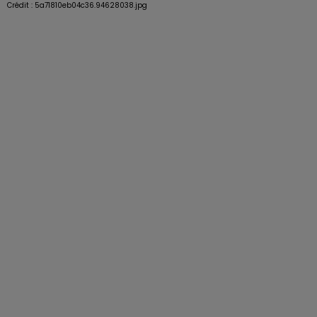
Crédit :
5a71810eb04c36.94628038.jpg