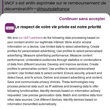
SNCF s est enfin exprimée sur le remboursement de
décembre!ðŸ¤—
@hautsdefrance
pic.twitter.com/gttHpgxhEB
Continuer sans accepter
— Franck Dhersin (@FDhersin)
January 8, 2020
Le respect de votre vie privée est notre priorité
We and
our (447) partners
do the following data processing based on
your consent and/or our legitimate interest: Store and/or access
information on a device; Use limited data to select advertising; Create
profiles for personalised advertising; Use profiles to select personalised
advertising; Measure advertising performance; Measure content
performance; Understand audiences through statistics or combinations
of data from different sources; Develop and improve services; Create
profiles to personalise content; Use profiles to select personalised
content; Use limited data to select content; Ensure security, prevent and
detect fraud, and fix errors; Deliver and present advertising and content;
Save and communicate privacy choices. These technologies may
process personal data such as IP address and browsing data to offer
following functionalities: Identify devices based on information actively
requested; Use precise geolocation data; Match and combine data from
other data sources; Link different devices; Identify devices based on
information transmitted automatically.