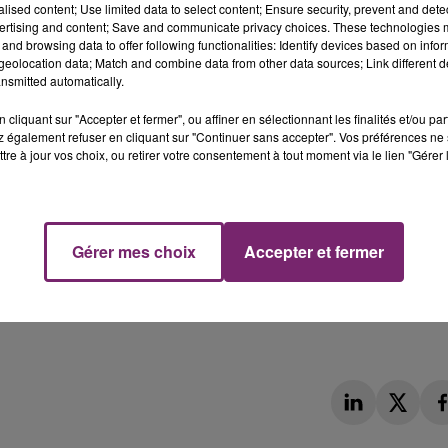
alised content; Use limited data to select content; Ensure security, prevent and detect
ertising and content; Save and communicate privacy choices. These technologies
and browsing data to offer following functionalities: Identify devices based on infor
eolocation data; Match and combine data from other data sources; Link different de
nsmitted automatically.
cliquant sur "Accepter et fermer", ou affiner en sélectionnant les finalités et/ou pa
 également refuser en cliquant sur "Continuer sans accepter". Vos préférences ne 
tre à jour vos choix, ou retirer votre consentement à tout moment via le lien "Gérer 
Gérer mes choix
Accepter et fermer