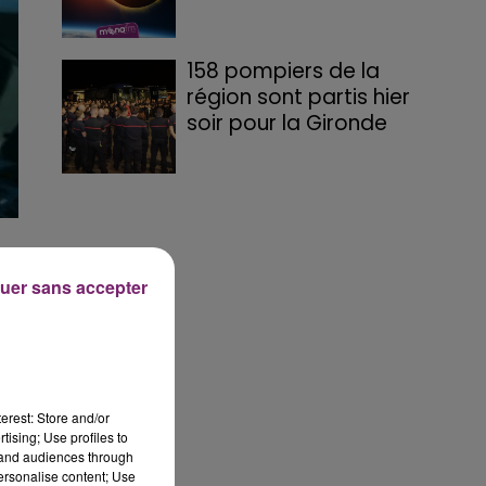
158 pompiers de la
région sont partis hier
soir pour la Gironde
uer sans accepter
erest: Store and/or
tising; Use profiles to
tand audiences through
personalise content; Use