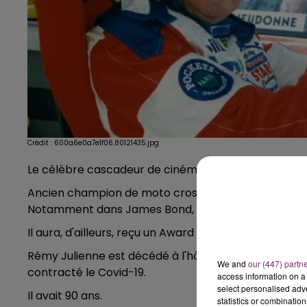
Crédit :
600a6e0a7e1f06.80121435.jpg
Le célèbre cascadeur de cinéma est mort des suites
Ancien champion de moto cross, il avait également,
Notamment dans James Bond, mais aussi fantomas, T
Il aura, d'ailleurs, reçu un Award du meilleur concep
Rémy Julienne est décédé à l'hôpital de Montargis, où
We and
our (447) partn
contracté le Covid-19.
access information on a 
select personalised ad
Il avait 90 ans.
statistics or combinatio