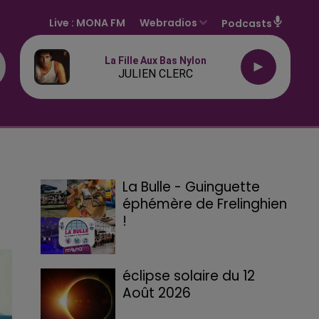
Live :
MONA FM
Webradios
Podcasts
La Fille Aux Bas Nylon
JULIEN CLERC
La Bulle - Guinguette
éphémère de Frelinghien
!
éclipse solaire du 12
Août 2026