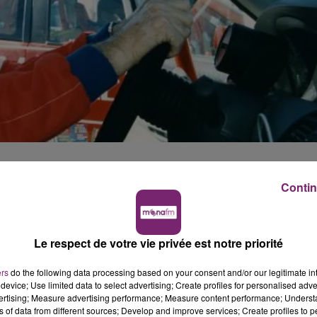
 du Covid-19.
Contin
 réalisé plus de 1400 scènes de cascade pour le cinéma.
axi, le gendarme de St Tropez...
teur de cascades.
Le respect de votre vie privée est notre priorité
 il avait été hospitalisé dans un état sérieux, après avoir
ers
do the following data processing based on your consent and/or our legitimate int
device; Use limited data to select advertising; Create profiles for personalised adver
vertising; Measure advertising performance; Measure content performance; Unders
ns of data from different sources; Develop and improve services; Create profiles to 