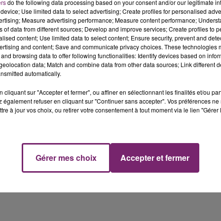
ers
do the following data processing based on your consent and/or our legitimate int
ier par Renan Luce, son ancien gendre, au micro de
Pure
device; Use limited data to select advertising; Create profiles for personalised adver
vertising; Measure advertising performance; Measure content performance; Unders
 sujet car vous savez ce que c'est, tout est vite repris da
ns of data from different sources; Develop and improve services; Create profiles to 
 envie d'annoncer”.
alised content; Use limited data to select content; Ensure security, prevent and detect
ertising and content; Save and communicate privacy choices. These technologies
 Renaud, ce dernier prépare toujours son prochain album,
and browsing data to offer following functionalities: Identify devices based on infor
Très proche de l’artiste, le chanteur a également pu
eolocation data; Match and combine data from other data sources; Link different de
nsmitted automatically.
de son nouvel album, le 29 mars dernier.
cliquant sur "Accepter et fermer", ou affiner en sélectionnant les finalités et/ou pa
 également refuser en cliquant sur "Continuer sans accepter". Vos préférences ne 
tre à jour vos choix, ou retirer votre consentement à tout moment via le lien "Gérer 
Gérer mes choix
Accepter et fermer