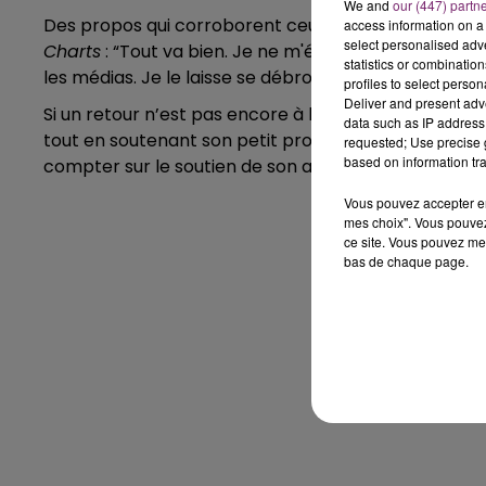
We and
our (447) partn
Des propos qui corroborent ceux tenus le mois dern
access information on a 
select personalised ad
Charts
: “Tout va bien. Je ne m'étends pas trop sur le
statistics or combinatio
les médias. Je le laisse se débrouiller avec ce qu'il a
profiles to select person
Deliver and present adv
Si un retour n’est pas encore à l’ordre du jour pour
data such as IP address 
tout en soutenant son petit protégé, Gauvain Sers. 
requested; Use precise g
based on information tra
compter sur le soutien de son aîné lors de la sortie 
Vous pouvez accepter en 
mes choix". Vous pouvez
ce site. Vous pouvez met
bas de chaque page.