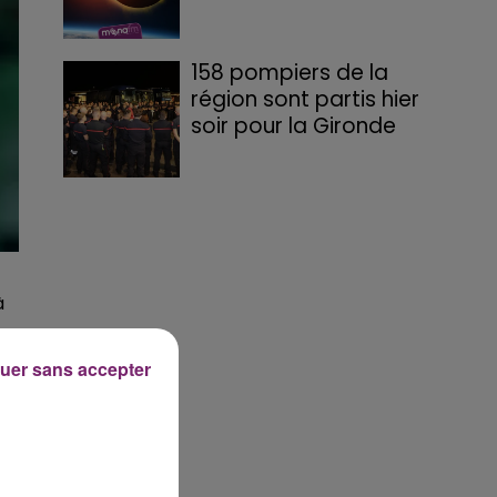
158 pompiers de la
région sont partis hier
soir pour la Gironde
à
uer sans accepter