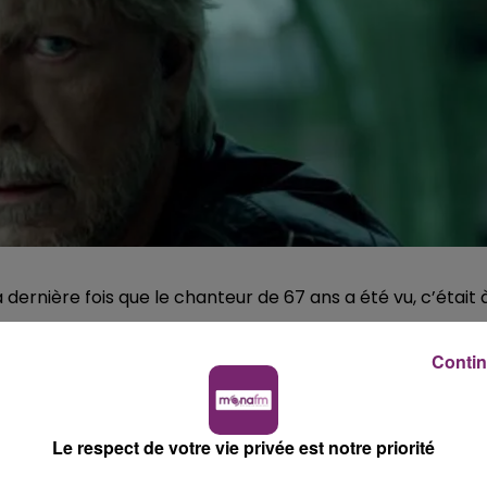
 dernière fois que le chanteur de 67 ans a été vu, c’était 
italisé après une mauvaise chute lui occasionnant “de
Contin
 visage, et fractures des deux poignets”.
uin, Gauvain Sers donne des nouvelles de Renaud : “On
Le respect de votre vie privée est notre priorité
'un qui compte énormément pour moi. Je ne peux pas vous