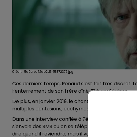
Crédit :
5d0a1ed72ab2d3.45872379.jpg
Ces derniers temps, Renaud s’est fait très discret. La
l’enterrement de son frère aîné, Thierry Séchan.
De plus, en janvier 2019, le chanteur avait été hosp
multiples contusions, ecchymoses, notamment sur le
Dans une interview confiée à
Télé Loisirs
, mardi 18 j
s'envoie des SMS ou on se téléphone. C'est quelqu
dire quand il reviendra, mais il va plutôt bien”.