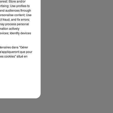
erest: Store and/or
tising; Use profiles to
tand audiences through
ns
personalise content; Use
 fraud, and fix errors;
 may process personal
mation actively
vices; Identify devices
rtenaires dans "Gérer
s'appliqueront que pour
les cookies" situé en