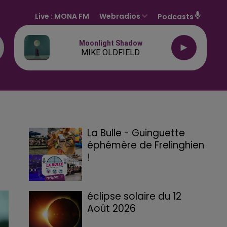
Live :
MONA FM
Webradios
Podcasts
Moonlight Shadow
MIKE OLDFIELD
La Bulle - Guinguette
éphémère de Frelinghien
!
éclipse solaire du 12
Août 2026