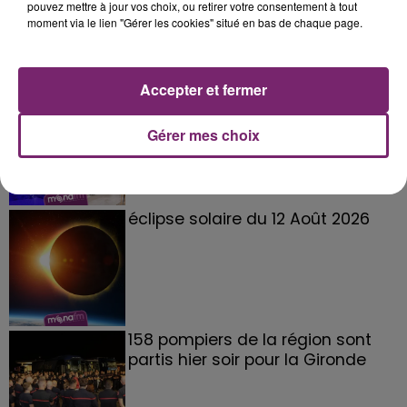
pouvez mettre à jour vos choix, ou retirer votre consentement à tout
moment via le lien "Gérer les cookies" situé en bas de chaque page.
Accepter et fermer
La Bulle - Guinguette éphémère
de Frelinghien !
Gérer mes choix
éclipse solaire du 12 Août 2026
158 pompiers de la région sont
partis hier soir pour la Gironde