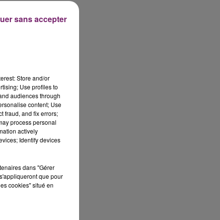
s
uer sans accepter
,
erest: Store and/or
e
tising; Use profiles to
tand audiences through
personalise content; Use
 fraud, and fix errors;
 may process personal
mation actively
vices; Identify devices
rtenaires dans "Gérer
,
s'appliqueront que pour
les cookies" situé en
a
s