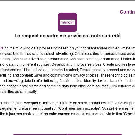
age qui aurait pris une tournure violente mais les oreille
Contin
une hémorragie cérébrale. Le Samu arrive et deux
aux sont nécessaires pour se pencher sur les multiples
ouve au visage, au cou, aux mains, aux jambes, aux oreilles
Le respect de votre vie privée est notre priorité
violente".
ers
do the following data processing based on your consent and/or our legitimate int
ire. Il établit que c'est une meute de rats qui est à l'origin
device; Use limited data to select advertising; Create profiles for personalised adver
 lit. Du fait de sa maladie, elle est moins sensible à la
vertising; Measure advertising performance; Measure content performance; Unders
ns of data from different sources; Develop and improve services; Create profiles to 
sur elle mais elle n’a pas eu la présence d’esprit de nous
alised content; Use limited data to select content; Ensure security, prevent and detect
sez rare. Les rats n’attaquent quasiment que les
ertising and content; Save and communicate privacy choices. These technologies
al nordiste.
and browsing data to offer following functionalities: Identify devices based on infor
eolocation data; Match and combine data from other data sources; Link different de
nsmitted automatically.
hospitalisation pourrait se poursuivre encore plusieurs jours,
cliquant sur "Accepter et fermer", ou affiner en sélectionnant les finalités et/ou pa
ut de ses doigts, rongé, n'a pas pu être opéré. En revanche
 également refuser en cliquant sur "Continuer sans accepter". Vos préférences ne 
tre à jour vos choix, ou retirer votre consentement à tout moment via le lien "Gérer 
 la rage sont "plutôt positifs", selon le père. La famille 
ont suivi l'événement. La mairie est en charge du dossier.
re son bailleur. Il estime que c'est un monceau d'ordure