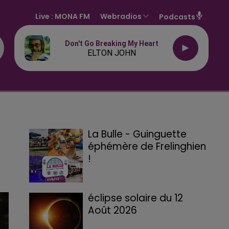
Live :
MONA FM
Webradios
Podcasts
Don't Go Breaking My Heart
ELTON JOHN
La Bulle - Guinguette
éphémère de Frelinghien
!
éclipse solaire du 12
Août 2026