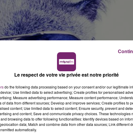
Contin
Le respect de votre vie privée est notre priorité
mars 2017
aux Halls de la Filature à Saint-André-Lez-Lille (à
ers
do the following data processing based on your consent and/or our legitimate int
device; Use limited data to select advertising; Create profiles for personalised adver
vertising; Measure advertising performance; Measure content performance; Unders
ns of data from different sources; Develop and improve services; Create profiles to 
alised content; Use limited data to select content; Ensure security, prevent and detect
r les adultes, 3€ pour les enfants (de 6 à 16 ans). Il est
ertising and content; Save and communicate privacy choices. These technologies
4,5€ sur le site internet :
saloninternationalduchat.com
.
and browsing data to offer following functionalities: Identify devices based on infor
eolocation data; Match and combine data from other data sources; Link different de
32 races différentes. Trois rings par jours, chatons,
nsmitted automatically.