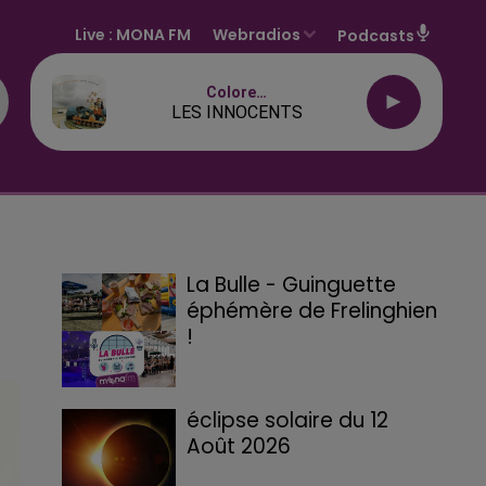
Live :
MONA FM
Webradios
Podcasts
Colore…
LES INNOCENTS
La Bulle - Guinguette
éphémère de Frelinghien
!
éclipse solaire du 12
Août 2026