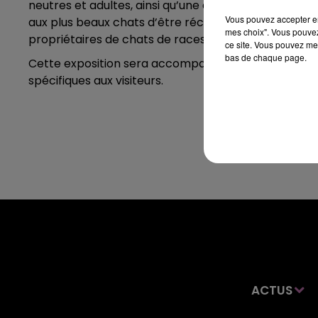
neutres et adultes, ainsi qu’une démonstration de t
Vous pouvez accepter en 
aux plus beaux chats d’être récompensés par des jur
mes choix". Vous pouvez
propriétaires de chats de races de présenter leurs 
ce site. Vous pouvez met
bas de chaque page.
Cette exposition sera accompagnée de la présence 
spécifiques aux visiteurs.
ACTUS