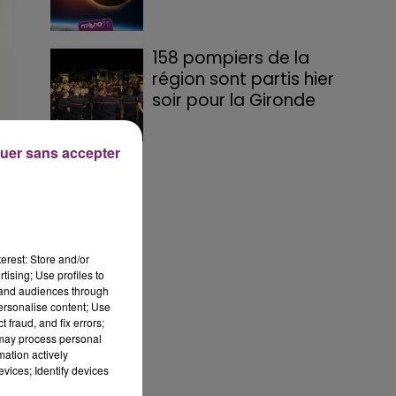
158 pompiers de la
région sont partis hier
soir pour la Gironde
uer sans accepter
 5
erest: Store and/or
tising; Use profiles to
tand audiences through
personalise content; Use
 fraud, and fix errors;
 may process personal
mation actively
vices; Identify devices