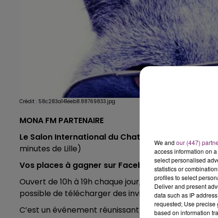
Crédit :
58c283a141eeb8.88769833.jpg
MONA FM PARTENAIRE
Le Salon International du Chat a lieu les 18 et 19 
We and
our (447) partn
minutes de Lille)
access information on a 
select personalised ad
Vos places à gagner sur Facebook dès lundi
statistics or combinatio
profiles to select person
Ouvert de 10h à 19h chaque jour, l’entrée est à 6€ pou
Deliver and present adv
possible de télécharger des invitations tarif réduit à 
data such as IP address 
requested; Use precise g
C’est un événement réunissant près de 1000 chats de 
based on information tra