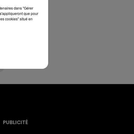
rtenaires dans "Gérer
s'appliqueront que pour
les cookies" situé en
es
PUBLICITÉ