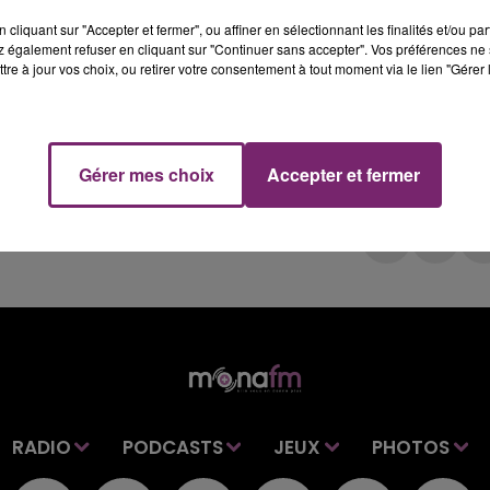
oilettage félin seront proposés. Des concours permettent
cliquant sur "Accepter et fermer", ou affiner en sélectionnant les finalités et/ou pa
ys internationaux. C’est l’opportunité pour les
 également refuser en cliquant sur "Continuer sans accepter". Vos préférences ne 
petits protégés à un public passionné.
tre à jour vos choix, ou retirer votre consentement à tout moment via le lien "Gérer 
de professionnels proposant des produits et des servic
Gérer mes choix
Accepter et fermer
RADIO
PODCASTS
JEUX
PHOTOS