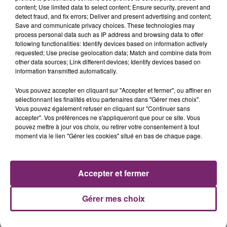
content; Use limited data to select content; Ensure security, prevent and
detect fraud, and fix errors; Deliver and present advertising and content;
Save and communicate privacy choices. These technologies may
process personal data such as IP address and browsing data to offer
following functionalities: Identify devices based on information actively
requested; Use precise geolocation data; Match and combine data from
other data sources; Link different devices; Identify devices based on
information transmitted automatically.
La Bulle - Guinguette éphémère
de Frelinghien !
Vous pouvez accepter en cliquant sur "Accepter et fermer", ou affiner en
sélectionnant les finalités et/ou partenaires dans "Gérer mes choix".
Vous pouvez également refuser en cliquant sur "Continuer sans
accepter". Vos préférences ne s'appliqueront que pour ce site. Vous
pouvez mettre à jour vos choix, ou retirer votre consentement à tout
moment via le lien "Gérer les cookies" situé en bas de chaque page.
éclipse solaire du 12 Août 2026
Accepter et fermer
Gérer mes choix
158 pompiers de la région sont
partis hier soir pour la Gironde