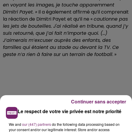
en voyant les images, je touche apparemment
Dimitri Payet. »
Il a également affirmé qu’il comprenait
la réaction de Dimitri Payet et qu’il ne «
cautionne pas
les jets de bouteilles. J'ai réalisé en tribune, quand j’y
suis retourné, que j’ai fait n’importe quoi. (...)
J’aimerais m’excuser auprès des enfants, des
familles qui étaient au stade ou devant la TV. Ce
geste n’a rien à faire sur un terrain de football
. »
Continuer sans accepter
Le respect de votre vie privée est notre priorité
We and
our (447) partners
do the following data processing based on
your consent and/or our legitimate interest: Store and/or access