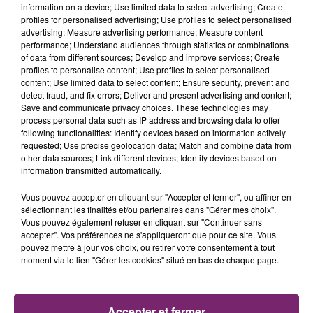
information on a device; Use limited data to select advertising; Create
profiles for personalised advertising; Use profiles to select personalised
advertising; Measure advertising performance; Measure content
performance; Understand audiences through statistics or combinations
of data from different sources; Develop and improve services; Create
profiles to personalise content; Use profiles to select personalised
content; Use limited data to select content; Ensure security, prevent and
detect fraud, and fix errors; Deliver and present advertising and content;
Save and communicate privacy choices. These technologies may
process personal data such as IP address and browsing data to offer
following functionalities: Identify devices based on information actively
requested; Use precise geolocation data; Match and combine data from
other data sources; Link different devices; Identify devices based on
information transmitted automatically.
Vous pouvez accepter en cliquant sur "Accepter et fermer", ou affiner en
sélectionnant les finalités et/ou partenaires dans "Gérer mes choix".
Vous pouvez également refuser en cliquant sur "Continuer sans
accepter". Vos préférences ne s'appliqueront que pour ce site. Vous
La Bulle - Guinguette éphémère
pouvez mettre à jour vos choix, ou retirer votre consentement à tout
moment via le lien "Gérer les cookies" situé en bas de chaque page.
de Frelinghien !
Accepter et fermer