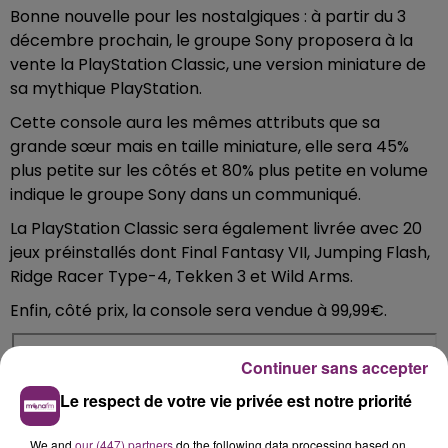
Bonne nouvelle pour les nostalgiques : à partir du 3
décembre prochain, le groupe Sony proposera à la
vente la PlayStation Classic, une version miniature de
sa mythique PlayStation.
Cette console aura les mêmes attributs que sa
grande sœur mais en taille miniature, elle sera 45%
plus petite sur les côtés et 80% plus petite en volume
indique le groupe Sony dans un communiqué.
La PlayStation Classic sera également livrée avec 20
jeux préinstallés dont Final Fantasy VII, Jumping Flash,
Ridge Racer Type-4, Tekken 3 et Wild Arms.
Enfin, côté prix, la console sera vendue à 99,99€.
Continuer sans accepter
Le respect de votre vie privée est notre priorité
We and
our (447) partners
do the following data processing based on