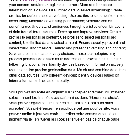
your consent and/or our legitimate interest: Store and/or access
information on a device; Use limited data to select advertising; Create
profiles for personalised advertising; Use profiles to select personalised
advertising; Measure advertising performance; Measure content
performance; Understand audiences through statistics or combinations
of data from different sources; Develop and improve services; Create
profiles to personalise content; Use profiles to select personalised
content; Use limited data to select content; Ensure security, prevent and
detect fraud, and fix errors; Deliver and present advertising and content;
Save and communicate privacy choices. These technologies may
process personal data such as IP address and browsing data to offer
following functionalities: Identify devices based on information actively
requested; Use precise geolocation data; Match and combine data from
other data sources; Link different devices; Identify devices based on
information transmitted automatically.
Vous pouvez accepter en cliquant sur "Accepter et fermer", ou affiner en
sélectionnant les finalités et/ou partenaires dans "Gérer mes choix".
Vous pouvez également refuser en cliquant sur "Continuer sans
accepter". Vos préférences ne s'appliqueront que pour ce site. Vous
pouvez mettre à jour vos choix, ou retirer votre consentement à tout
moment via le lien "Gérer les cookies" situé en bas de chaque page.
La Bulle - Guinguette éphémère
de Frelinghien !