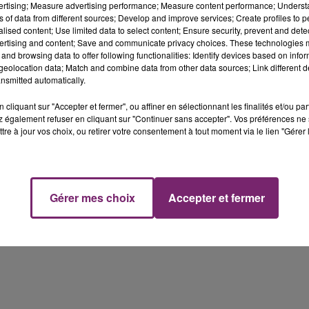
vertising; Measure advertising performance; Measure content performance; Unders
 seraient produites entre 2018 et 2022.
ns of data from different sources; Develop and improve services; Create profiles to 
alised content; Use limited data to select content; Ensure security, prevent and detect
cusations dont il fait l’objet.
ertising and content; Save and communicate privacy choices. These technologies
and browsing data to offer following functionalities: Identify devices based on infor
eolocation data; Match and combine data from other data sources; Link different de
nsmitted automatically.
cliquant sur "Accepter et fermer", ou affiner en sélectionnant les finalités et/ou pa
 également refuser en cliquant sur "Continuer sans accepter". Vos préférences ne 
tre à jour vos choix, ou retirer votre consentement à tout moment via le lien "Gérer 
Gérer mes choix
Accepter et fermer