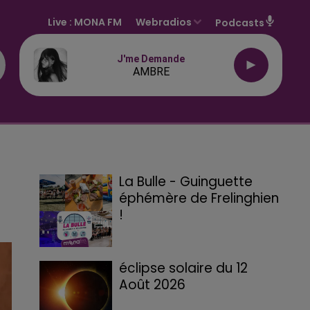
Live :
MONA FM
Webradios
Podcasts
J'me Demande
AMBRE
La Bulle - Guinguette
éphémère de Frelinghien
!
éclipse solaire du 12
Août 2026