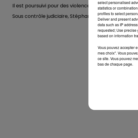
select personalised ad
Il est poursuivi pour des violences conjugales qui se
statistics or combinatio
profiles to select person
Sous contrôle judiciaire, Stéphane Plaza récuse les ac
Deliver and present adv
data such as IP address 
requested; Use precise g
based on information tra
Vous pouvez accepter en 
mes choix". Vous pouvez
ce site. Vous pouvez met
bas de chaque page.