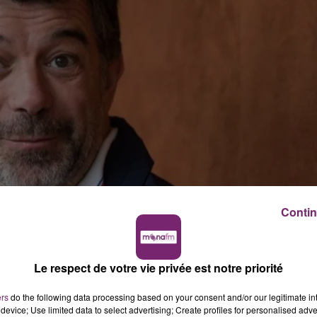
Contin
Le respect de votre vie privée est notre priorité
devant le tribunal judiciaire de Paris... pour des violence
ns, de menaces, de violences verbales et parfois
ers
do the following data processing based on your consent and/or our legitimate int
device; Use limited data to select advertising; Create profiles for personalised adver