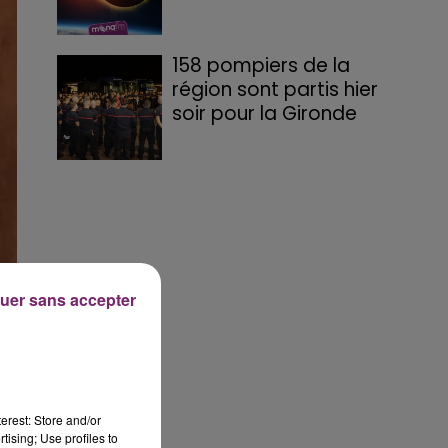
158 pompiers de la
région sont partis hier
soir pour la Gironde
uer sans accepter
s
erest: Store and/or
tising; Use profiles to