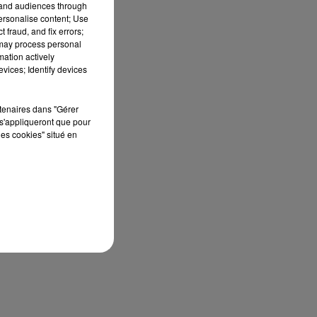
tand audiences through
personalise content; Use
 fraud, and fix errors;
 may process personal
mation actively
vices; Identify devices
rtenaires dans "Gérer
s'appliqueront que pour
les cookies" situé en