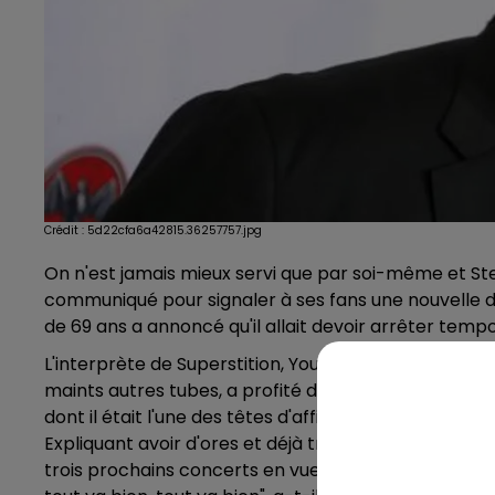
Crédit :
5d22cfa6a42815.36257757.jpg
On n'est jamais mieux servi que par soi-même et Ste
communiqué pour signaler à ses fans une nouvelle dé
de 69 ans a annoncé qu'il allait devoir arrêter tempo
L'interprète de Superstition, You Are the Sunshine of 
maints autres tubes, a profité d'un intermède lors 
dont il était l'une des têtes d'affiche au même titre 
Expliquant avoir d'ores et déjà trouvé un donneur, S
trois prochains concerts en vue de se faire implant