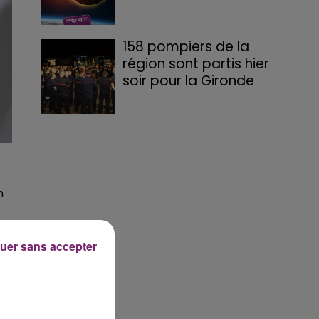
158 pompiers de la
région sont partis hier
soir pour la Gironde
n
uer sans accepter
,