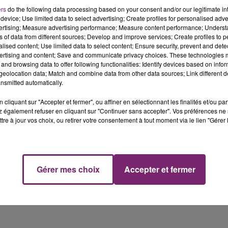
la foule s'émouvait de cette annonce, que le chanteur a dit
ers
do the following data processing based on your consent and/or our legitimate int
ant sa santé. Un moment d'inquiétude qui s'est vite mué 
device; Use limited data to select advertising; Create profiles for personalised adver
vertising; Measure advertising performance; Measure content performance; Unders
ns of data from different sources; Develop and improve services; Create profiles to 
e après la révélation dans des médias de la région de
alised content; Use limited data to select content; Ensure security, prevent and detect
nter "un souci de santé grave mais gérable" et qu'il s'en
ertising and content; Save and communicate privacy choices. These technologies
and browsing data to offer following functionalities: Identify devices based on infor
uipe médicale. Suite à ces premières indiscrétions, un
eolocation data; Match and combine data from other data sources; Link different de
s de juin une défaillance rénale et le début d'un processu
nsmitted automatically.
cliquant sur "Accepter et fermer", ou affiner en sélectionnant les finalités et/ou pa
 également refuser en cliquant sur "Continuer sans accepter". Vos préférences ne 
tre à jour vos choix, ou retirer votre consentement à tout moment via le lien "Gérer 
Gérer mes choix
Accepter et fermer