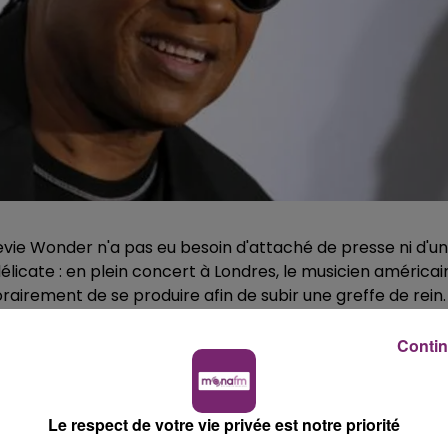
vie Wonder n'a pas eu besoin d'attaché de presse ni d'un
licate : en plein concert à Londres, le musicien américai
rairement de se produire afin de subir une greffe de rein.
My Life ou encore I Just Called to Say I Love You, entre
Contin
de sa représentation au festival Summer Time à Hyde Park
que Céline Dion, pour diffuser ce petit bulletin médical.
tevie Wonder a révélé qu'il arrêterait de tourner après ses
Le respect de votre vie privée est notre priorité
er un nouveau rein au mois de septembre. "Tout va bien,