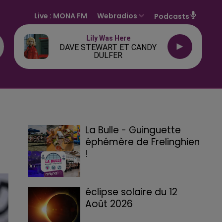
Live :
MONA FM
Webradios
Podcasts
Lily Was Here
DAVE STEWART ET CANDY
DULFER
La Bulle - Guinguette
éphémère de Frelinghien
!
éclipse solaire du 12
Août 2026