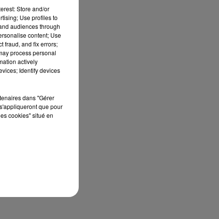
erest: Store and/or
en
tising; Use profiles to
tand audiences through
personalise content; Use
 fraud, and fix errors;
 may process personal
mation actively
vices; Identify devices
s
rtenaires dans "Gérer
s'appliqueront que pour
les cookies" situé en