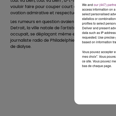
tout va bien, tout va bien", a-t-il insisté alors que 
We and
our (447) partn
vouloir faire pour couper court aux rumeurs concern
access information on a 
ovation admirative et respectueuse.
select personalised ad
statistics or combinatio
Les rumeurs en question avaient commencé à poindr
profiles to select person
Detroit, la ville natale de l'artiste, qu'il devait affro
Deliver and present adv
data such as IP address 
occupait, se déplaçant même en tournée avec une éq
requested; Use precise g
journaliste radio de Philadelphie avait évoqué au moi
based on information tra
de dialyse.
Vous pouvez accepter en 
mes choix". Vous pouvez
ce site. Vous pouvez met
bas de chaque page.