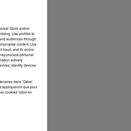
erest: Store and/or
tising; Use profiles to
tand audiences through
personalise content; Use
 fraud, and fix errors;
 may process personal
mation actively
vices; Identify devices
rtenaires dans "Gérer
s'appliqueront que pour
les cookies" situé en