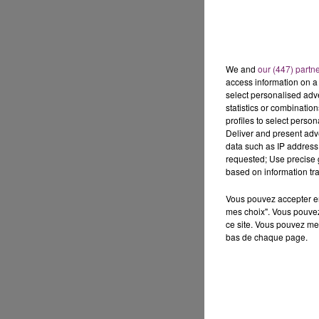
We and
our (447) partn
access information on a 
select personalised ad
statistics or combinatio
profiles to select person
Deliver and present adv
data such as IP address 
requested; Use precise g
based on information tra
Vous pouvez accepter en 
mes choix". Vous pouvez
ce site. Vous pouvez met
bas de chaque page.