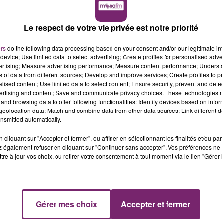
Le respect de votre vie privée est notre priorité
ers
do the following data processing based on your consent and/or our legitimate int
device; Use limited data to select advertising; Create profiles for personalised adver
vertising; Measure advertising performance; Measure content performance; Unders
ns of data from different sources; Develop and improve services; Create profiles to 
alised content; Use limited data to select content; Ensure security, prevent and detect
ertising and content; Save and communicate privacy choices. These technologies
and browsing data to offer following functionalities: Identify devices based on infor
eolocation data; Match and combine data from other data sources; Link different de
nsmitted automatically.
cliquant sur "Accepter et fermer", ou affiner en sélectionnant les finalités et/ou pa
 également refuser en cliquant sur "Continuer sans accepter". Vos préférences ne 
tre à jour vos choix, ou retirer votre consentement à tout moment via le lien "Gérer 
Gérer mes choix
Accepter et fermer