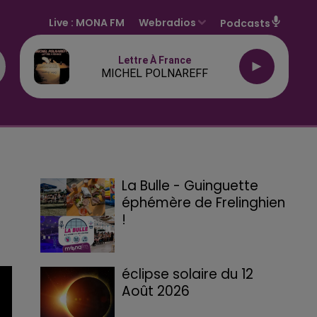
Live :
MONA FM
Webradios
Podcasts
Lettre À France
MICHEL POLNAREFF
La Bulle - Guinguette
éphémère de Frelinghien
!
éclipse solaire du 12
Août 2026