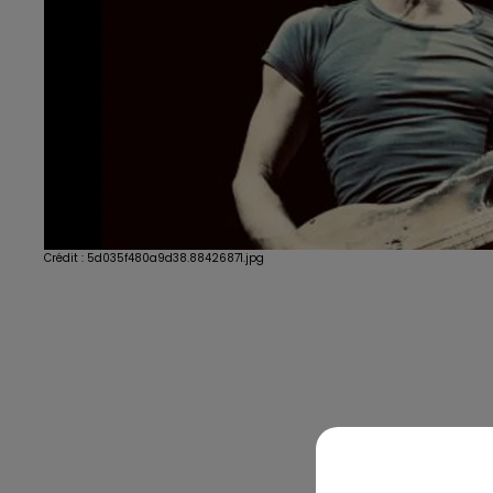
Crédit :
5d035f480a9d38.88426871.jpg