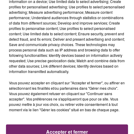
information on a device; Use limited data to select advertising; Create
profiles for personalised advertising; Use profiles to select personalised
advertising; Measure advertising performance; Measure content
performance; Understand audiences through statistics or combinations
of data from different sources; Develop and improve services; Create
profiles to personalise content; Use profiles to select personalised
content; Use limited data to select content; Ensure security, prevent and
detect fraud, and fix errors; Deliver and present advertising and content;
Save and communicate privacy choices. These technologies may
process personal data such as IP address and browsing data to offer
following functionalities: Identify devices based on information actively
requested; Use precise geolocation data; Match and combine data from
other data sources; Link different devices; Identify devices based on
information transmitted automatically.
Vous pouvez accepter en cliquant sur "Accepter et fermer", ou affiner en
sélectionnant les finalités et/ou partenaires dans "Gérer mes choix".
Vous pouvez également refuser en cliquant sur "Continuer sans
accepter". Vos préférences ne s'appliqueront que pour ce site. Vous
La Bulle - Guinguette éphémère
pouvez mettre à jour vos choix, ou retirer votre consentement à tout
de Frelinghien !
moment via le lien "Gérer les cookies" situé en bas de chaque page.
Accepter et fermer