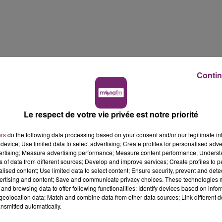
Contin
andwichs personnalisés, la chaîne
Subway
recrute
Le respect de votre vie privée est notre priorité
stauration pour un contrat en CDI basé au sein de son
ers
do the following data processing based on your consent and/or our legitimate int
device; Use limited data to select advertising; Create profiles for personalised adver
vertising; Measure advertising performance; Measure content performance; Unders
ns of data from different sources; Develop and improve services; Create profiles to 
alised content; Use limited data to select content; Ensure security, prevent and detect
ertising and content; Save and communicate privacy choices. These technologies
and browsing data to offer following functionalities: Identify devices based on infor
e travail.
eolocation data; Match and combine data from other data sources; Link different de
nsmitted automatically.