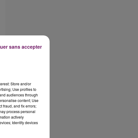
uer sans accepter
erest: Store and/or
tising; Use profiles to
tand audiences through
personalise content; Use
 fraud, and fix errors;
 may process personal
mation actively
vices; Identify devices