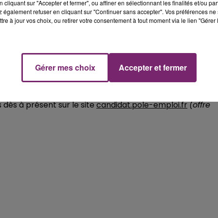
cliquant sur "Accepter et fermer", ou affiner en sélectionnant les finalités et/ou pa
 également refuser en cliquant sur "Continuer sans accepter". Vos préférences ne 
ation rapide.
tre à jour vos choix, ou retirer votre consentement à tout moment via le lien "Gérer 
ravail en équipe.
Gérer mes choix
Accepter et fermer
30 à 22h30 le mercredi, jeudi, vendredi, samedi et dimanc
dès à présent sur le site
candidat.pole-emploi.fr
(offre