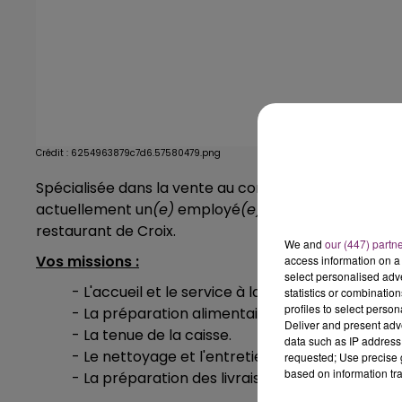
Crédit :
6254963879c7d6.57580479.png
Spécialisée dans la vente au comptoir de salades/s
actuellement un
(e)
employé
(e)
polyvalent
(e)
de re
restaurant de Croix.
We and
our (447) partn
Vos missions :
access information on a 
select personalised ad
- L'accueil et le service à la clientèle.
statistics or combinatio
profiles to select person
- La préparation alimentaire.
Deliver and present adv
- La tenue de la caisse.
data such as IP address 
- Le nettoyage et l'entretien de votre espace d
requested; Use precise g
based on information tra
- La préparation des livraisons.