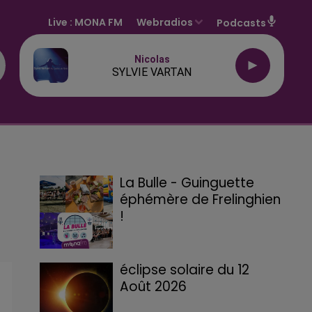
Live :
MONA FM
Webradios
Podcasts
Nicolas
SYLVIE VARTAN
La Bulle - Guinguette
éphémère de Frelinghien
!
éclipse solaire du 12
Août 2026