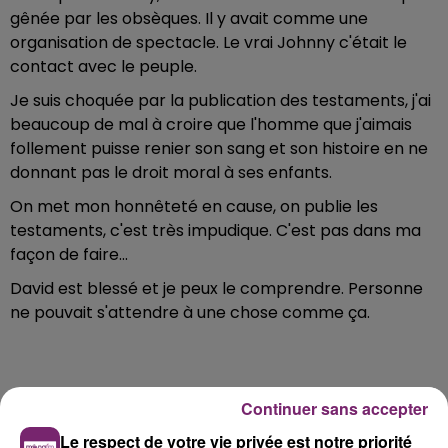
gênée par les obsèques. Il y avait comme une
organisation de spectacle. Le vrai Johnny c'était le
contact avec le peuple.
Je suis choquée par la publication des testaments, j'ai
beaucoup de mal à croire que l'homme que j'aimais
follement puisse renier son sang et son histoire en ne
donnant pas le droit moral à ses enfants.
On met mon honnêteté en cause, on publie les
testaments, c'est très impudique. C'est pas dans ma
façon de faire...
David est blessé et je peux le comprendre. Personne
ne pouvait s'attendre à une chose comme ça.
Continuer sans accepter
Le respect de votre vie privée est notre priorité